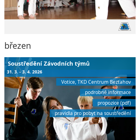
březen
Soustředění Závodních týmů
31. 3. - 3. 4. 2026
Votice, TKD Centrum Beztahov
podrobné informace
propozice (pdf)
pravidla pro pobyt na soustředění