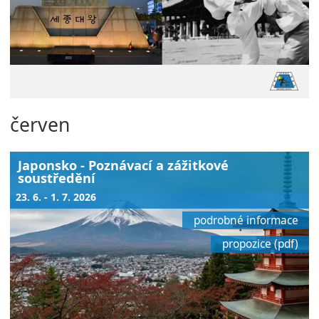
červen
Japonsko - Poznávací a zážitkové
soustředění
23. 6. - 1. 7. 2026
podrobné informace
propozice (pdf)