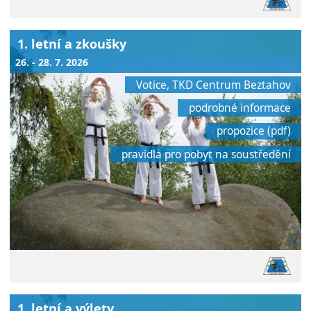
1. letní a zkoušky
26. - 28. 7. 2026
Votice, TKD Centrum Beztahov
podrobné informace
propozice (pdf)
pravidla pro pobyt na soustředění
1. letní a výlety