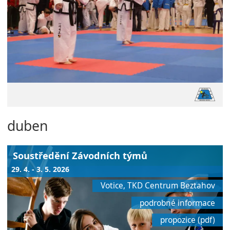
duben
Soustředění Závodních týmů
29. 4. - 3. 5. 2026
Votice, TKD Centrum Beztahov
podrobné informace
propozice (pdf)