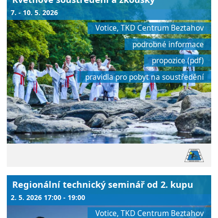
7. - 10. 5. 2026
Votice, TKD Centrum Beztahov
podrobné informace
propozice (pdf)
pravidla pro pobyt na soustředění
Regionální technický seminář od 2. kupu
2. 5. 2026 17:00 - 19:00
Votice, TKD Centrum Beztahov