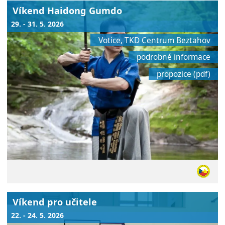
Víkend Haidong Gumdo
29. - 31. 5. 2026
Votice, TKD Centrum Beztahov
podrobné informace
propozice (pdf)
Víkend pro učitele
22. - 24. 5. 2026