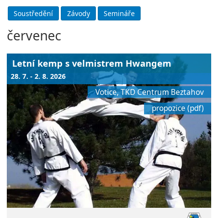
červenec
Letní kemp s velmistrem Hwangem
28. 7. - 2. 8. 2026
Votice, TKD Centrum Beztahov
propozice (pdf)