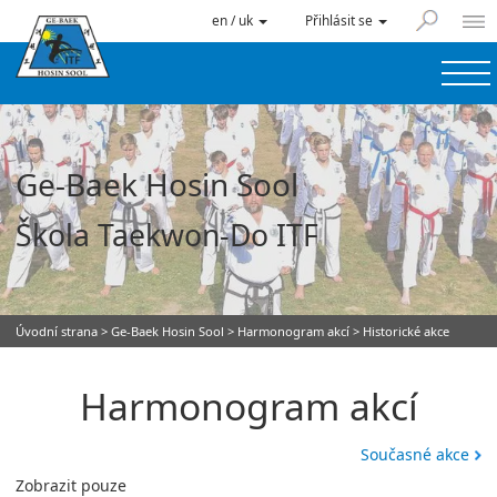
en / uk
Přihlásit se
Ge-Baek Hosin Sool
Škola Taekwon-Do ITF
Úvodní strana
>
Ge-Baek Hosin Sool
>
Harmonogram akcí
> Historické akce
Harmonogram akcí
Současné akce
Zobrazit pouze