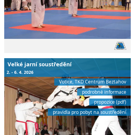
Velké jarní soustředění
2. - 6. 4. 2026
Votice, TKD Centrum Beztahov
podrobné informace
propozice (pdf)
pravidla pro pobyt na soustředění