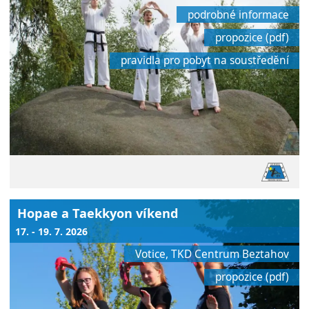
podrobné informace
propozice (pdf)
pravidla pro pobyt na soustředění
Hopae a Taekkyon víkend
17. - 19. 7. 2026
Votice, TKD Centrum Beztahov
propozice (pdf)