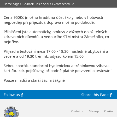
Home page
> Ge-Baek Hosin Sool >
Events schedule
Cena 950Kč (možno hradit na účet školy nebo v hotovosti
nejpozději při příjezdu), doprava možná po dohodě.
Přihlášeni jste automaticky, omluvy z vážných doložitelných
zdravotních důvodů, u vedoucího STM mistra Zámečníka, co
nejdříve.
Příjezd a testování mezi 17:00 - 18:30, následně ubytování a
večeře a od 19:30 trénink, odjezd kolem 15:00
Sebou spacák, standartní hygienickou a tréninkovou výbavu,
kartičku zdr. pojišťovny, případně platné potvrzení o testování
Pouze mladší a starší žáci a žákyně
Follow us
Share this Page
Contact us
Site map
Cookies