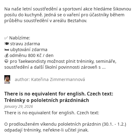
Na naše letní soustředění a sportovní akce hledáme šikovnou
posilu do kuchyně. Jedná se o vaření pro účastníky během
průběhu soustředění v areálu Beztahov.
✅ Nabízíme:
🍽️ stravu zdarma
🛏️ ubytování zdarma
💰 odměnu 800 Kč / den
🥋 pro Taekwondisty možnost plnit tréninky, semináře,
soustředění a další školní povinnosti zároveň s ...
author: Kateřina Zimmermannová
There is no equivalent for english. Czech text:
Tréninky o pololetních prázdninách
January 29, 2026
There is no equivalent for english. Czech text:
O prodlouženém víkendu pololetních prázdnin (30.1. - 1.2.)
odpadají tréninky, neřekne-li učitel jinak.