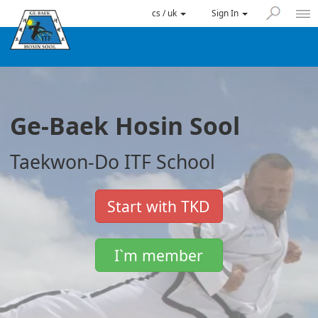
cs / uk
Sign In
Ge-Baek Hosin Sool
Taekwon-Do ITF School
Start with TKD
I`m member