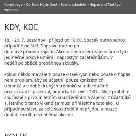
Home page
>
Ge-Baek Hosin Sool
>
Events schedule
> Hopae and Taekkyon
weekend
KDY, KDE
18. - 20. 7. Beztahov - příjezd od 18:00. Spacák nutno sebou,
případně polštář. Dopravu možno po
domluvě předem zajistit. Akce určena všem zájemcům o tyto
jedinečné bojové umění i naprostým začátečníkům. V
neděli po obědě proběhnou zkoušky.
Pokud někdo má zájem pouze o taekkyon nebo pouze o hopae,
není problém, aby se účastnil pouze konkrétních
tréninků a v době druhých tréninků si individuálně
procvičoval či pracoval, odpočíval či cvičil TKD… Akce probíhá
současně s prvním letním soustředěním a zájemci z účastníků
1. letního o tento víkend se musí přihlásit na tuto akci. O
případnou slevu za celé soustředění nepřijdou a pouze
doplatí rozdíl mezi oběma akcemi.