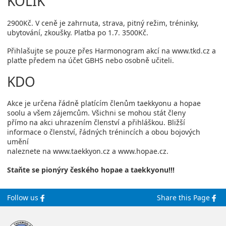
KOLIK
2900Kč. V ceně je zahrnuta, strava, pitný režim, tréninky,
ubytování, zkoušky. Platba po 1.7. 3500Kč.
Přihlašujte se pouze přes Harmonogram akcí na www.tkd.cz a
plaťte předem na účet GBHS nebo osobně učiteli.
KDO
Akce je určena řádně platícím členům taekkyonu a hopae
soolu a všem zájemcům. Všichni se mohou stát členy
přímo na akci uhrazením členství a přihláškou. Bližší
informace o členství, řádných trénincích a obou bojových
umění
naleznete na www.taekkyon.cz a www.hopae.cz.
Staňte se pionýry českého hopae a taekkyonu!!!
Follow us
Share this Page