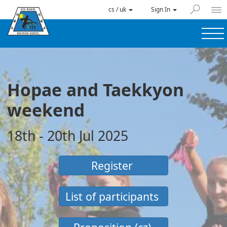
cs / uk
Sign In
Hopae and Taekkyon
weekend
18th - 20th Jul 2025
Register
List of participants