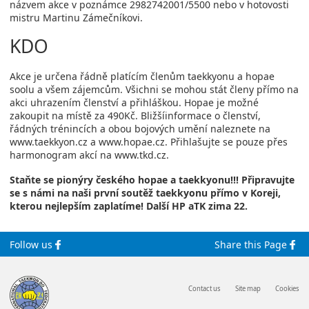
názvem akce v poznámce 2982742001/5500 nebo v hotovosti
mistru Martinu Zámečníkovi.
KDO
Akce je určena řádně platícím členům taekkyonu a hopae
soolu a všem zájemcům. Všichni se mohou stát členy přímo na
akci uhrazením členství a přihláškou. Hopae je možné
zakoupit na místě za 490Kč. Bližšíinformace o členství,
řádných trénincích a obou bojových umění naleznete na
www.taekkyon.cz a www.hopae.cz. Přihlašujte se pouze přes
harmonogram akcí na www.tkd.cz.
Staňte se pionýry českého hopae a taekkyonu!!! Připravujte
se s námi na naši první soutěž taekkyonu přímo v Koreji,
kterou nejlepším zaplatíme! Další HP aTK zima 22.
Follow us
Share this Page
Contact us
Site map
Cookies