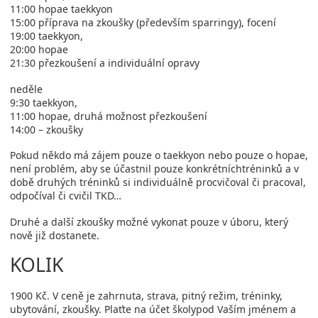
11:00 hopae taekkyon
15:00 příprava na zkoušky (především sparringy), focení
19:00 taekkyon,
20:00 hopae
21:30 přezkoušení a individuální opravy
neděle
9:30 taekkyon,
11:00 hopae, druhá možnost přezkoušení
14:00 – zkoušky
Pokud někdo má zájem pouze o taekkyon nebo pouze o hopae,
není problém, aby se účastnil pouze konkrétníchtréninků a v
době druhých tréninků si individuálně procvičoval či pracoval,
odpočíval či cvičil TKD…
Druhé a další zkoušky možné vykonat pouze v úboru, který
nově již dostanete.
KOLIK
1900 Kč. V ceně je zahrnuta, strava, pitný režim, tréninky,
ubytování, zkoušky. Plaťte na účet školypod Vaším jménem a