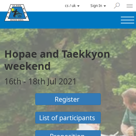
cs / uk
Sign In
Hopae and Taekkyon
weekend
16th - 18th Jul 2021
Register
List of participants