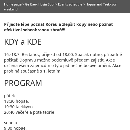
Home page
>
Ge-Baek Hosin Sool
>
Events schedule
> Hopae and Taekkyon
weekend
Přijeďte lépe poznat Koreu a zlepšit kopy nebo poznat
efektivní sebeobranou zbraň!!!
KDY a KDE
16.-18.7. Beztahov, příjezd od 18:00. Spacák nutno, případně
polštář. Dopravu možno podomluvě předem zajistit. Akce
určena všem zájemcům o tyto jedinečné bojové umění. Akce
probíhá současně s 1. letním.
PROGRAM
pátek
18:30 hopae,
19:30 taekkyon
20:40 večeře a poté teorie
sobota
9:30 hopae,