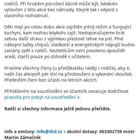
rodičů. Při hrubém porušení kázně může být, kdokoliv
vyloučen z této akce bez náhrady. Stejně tak i odjezd z
vlastního rozhodnutí.
Děti mají po celou dobu akce zajištěn pitný režim a fungující
kuchyni, kam mohou kdykoliv zajít. Nedoporučujeme brát
sebou další stravu s výjimkou plastové lahve na pití. Plné
nákupní tašky chipsů, sladkostí a energetických nápojů budou
zaslány zpět s rodiči. Nezletilcům není povoleno opouštět
areál, starší pouze po dohodě s učitelem.
Prosíme všechny členy (u předškoláku raději i rodiče), aby si
našli čas alespoň pár dní na přezkoušení a vykonání zkoušek.
Především členi bez účasti na letních akcích.
Přihlášením na soustředění se účastník zavazuje dodržovat
pravidla pro pobyt na soustředění
.
Radši si všechny informace ještě jednou přečtěte.
info a omluvy:
info@tkd.cz
akutní dotazy: 603302739 mistr
Martin Zámečník