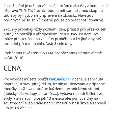
Soustředění je určeno všem zájemcům o zkoušky a komplexní
přípravu TKD. Začátečníci budou mít samostatnou skupinu
tak, aby byli výborně připraveni na zkoušky. Návštěvy
rodinných příslušníků možné pouze po předchozí domluvě.
Zkoušky probíhají vždy poslední den, příjezd pro přezkoušení
nutný nejpozději v předposlední den v 9:45. Po domluvě,
může přezkoušení na zkoušky proběhnout i v jiné dny než
poslední při minimální účasti 3 celé dny.
Proběhnou také tréninky FMA pro všechny zájemce včetně
začátečníků.
CENA
Pro výpočet můžete použít
kalkulačku
. V ceně je zahrnuta
doprava, strava, pitný režim, tréninky, ubytování a případné
zkoušky a výbava nutná ke každému technickému stupni
(doboky, pásky, lapy, chrániče….). Výbavu neobdrží členové
školy, kteří nebyli více jak 13 měsíců alespoň dva dny na
soustředění a jsou déle než 13 měsíců v naší škole a zároveň
jim je 9 a více let.