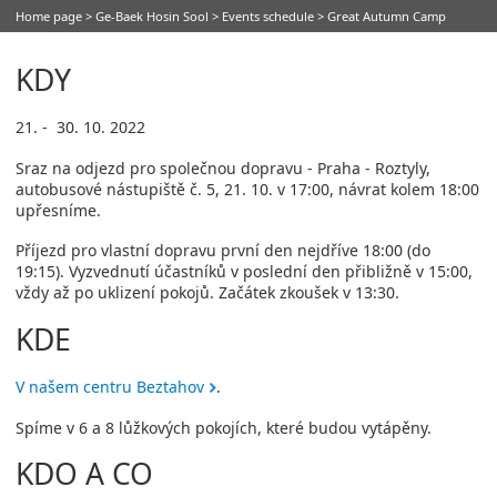
Home page
>
Ge-Baek Hosin Sool
>
Events schedule
> Great Autumn Camp
KDY
21. - 30. 10. 2022
Sraz na odjezd pro společnou dopravu - Praha - Roztyly,
autobusové nástupiště č. 5, 21. 10. v 17:00, návrat kolem 18:00
upřesníme.
Příjezd pro vlastní dopravu první den nejdříve 18:00 (do
19:15). Vyzvednutí účastníků v poslední den přibližně v 15:00,
vždy až po uklizení pokojů. Začátek zkoušek v 13:30.
KDE
V našem centru Beztahov
.
Spíme v 6 a 8 lůžkových pokojích, které budou vytápěny.
KDO A CO