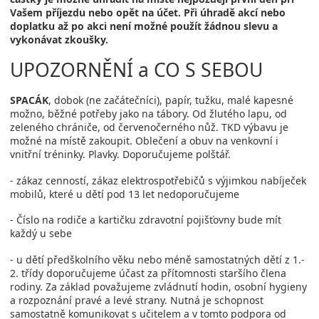
Vašem příjezdu nebo opět na účet. Při úhradě akcí nebo
doplatku až po akci není možné použít žádnou slevu a
vykonávat zkoušky.
UPOZORNĚNÍ a CO S SEBOU
SPACÁK
, dobok (ne začátečníci), papír, tužku, malé kapesné
možno, běžné potřeby jako na tábory. Od žlutého lapu, od
zeleného chrániče, od červenočerného nůž. TKD výbavu je
možné na místě zakoupit. Oblečení a obuv na venkovní i
vnitřní tréninky. Plavky. Doporučujeme polštář.
- zákaz cenností, zákaz elektrospotřebičů s výjimkou nabíječek
mobilů, které u dětí pod 13 let nedoporučujeme
- Číslo na rodiče a kartičku zdravotní pojišťovny bude mít
každý u sebe
- u dětí předškolního věku nebo méně samostatných dětí z 1.-
2. třídy doporučujeme účast za přítomnosti staršího člena
rodiny. Za základ považujeme zvládnutí hodin, osobní hygieny
a rozpoznání pravé a levé strany. Nutná je schopnost
samostatně komunikovat s učitelem a v tomto podpora od