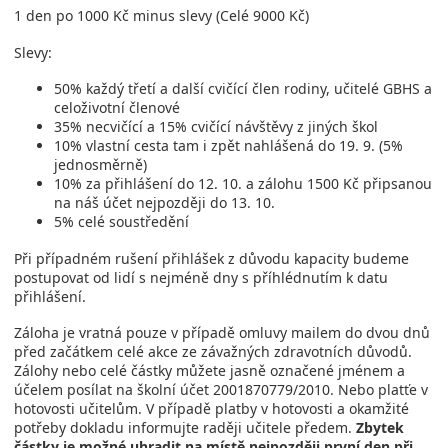
1 den po 1000 Kč minus slevy (Celé 9000 Kč)
Slevy:
50% každý třetí a další cvičící člen rodiny, učitelé GBHS a
celoživotní členové
35% necvičící a 15% cvičící návštěvy z jiných škol
10% vlastní cesta tam i zpět nahlášená do 19. 9. (5%
jednosměrně)
10% za přihlášení do 12. 10. a zálohu 1500 Kč připsanou
na náš účet nejpozději do 13. 10.
5% celé soustředění
Při případném rušení přihlášek z důvodu kapacity budeme
postupovat od lidí s nejméně dny s příhlédnutím k datu
přihlášení.
Záloha je vratná pouze v případě omluvy mailem do dvou dnů
před začátkem celé akce ze závažných zdravotních důvodů.
Zálohy nebo celé částky můžete jasně označené jménem a
účelem posílat na školní účet 2001870779/2010. Nebo platťe v
hotovosti učitelům. V případě platby v hotovosti a okamžité
potřeby dokladu informujte raději učitele předem.
Zbytek
částky je možné uhradit na místě nejpozději první den při