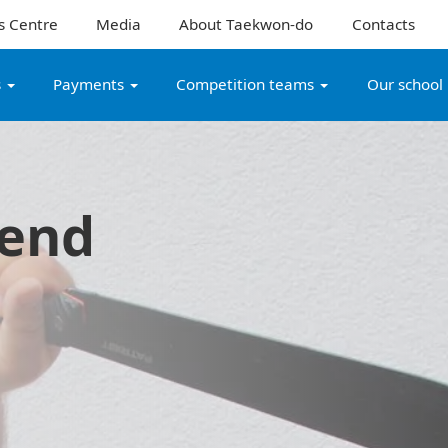
s Centre
Media
About Taekwon-do
Contacts
s
Payments
Competition teams
Our school
kend