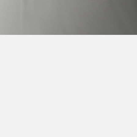
1st FMA weekend
í kolem 15:00
v ceně ubytování, strava, tréninky, možnost zkusit s
vené členy FMA zkoušky z RED Balintawak, výbava při 