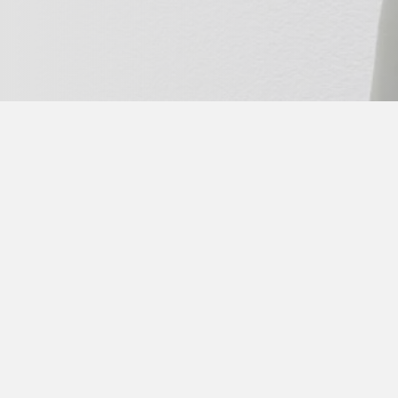
Home page
>
Ge-Baek Hosin Sool
>
Events schedule
> 
příjezd od 17:30 (trénink od 18:30), ukončen
Cena 2500Kč, cesta vlastní, spacáky sebou, 
lekce s filipínským velmistrem a pro připra
Follow us