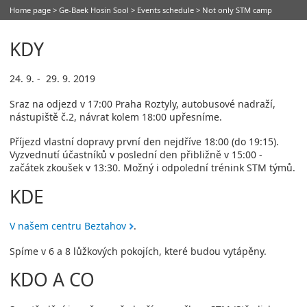
Home page
>
Ge-Baek Hosin Sool
>
Events schedule
> Not only STM camp
KDY
24. 9. - 29. 9. 2019
Sraz na odjezd v 17:00 Praha Roztyly, autobusové nadraží,
nástupiště č.2, návrat kolem 18:00 upřesníme.
Příjezd vlastní dopravy první den nejdříve 18:00 (do 19:15).
Vyzvednutí účastníků v poslední den přibližně v 15:00 -
začátek zkoušek v 13:30. Možný i odpolední trénink STM týmů.
KDE
V našem centru Beztahov
.
Spíme v 6 a 8 lůžkových pokojích, které budou vytápěny.
KDO A CO