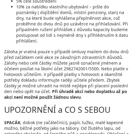
5% celé soustředění
10% za nabídku vlastního ubytování – pište do
poznámky ( dojíždění domů, místní penziony, stan) na
dny, na které bude vyhlášena přeplněnost akce, což
proběhne do dvou dnů po uzávěrce na přihlašování. Při
případném rušení přihlášek z důvodu kapacity budeme
postupovat od lidí s nejméně dny s příhlédnutím k datu
přihlášení.
Záloha je vratná pouze v případě omluvy mailem do dvou dnů
před začátkem celé akce ze závažných zdravotních důvodů.
Zálohy nebo celé částky můžete jasně označené jménem a
účelem posílat na školní účet 2982742001/5500. Nebo platťe v
hotovosti učitelům. V případě platby v hotovosti a okamžité
potřeby dokladu informujte raději učitele předem. Zbytek
částky je možné uhradit na místě nejlépe při placení poslední
den nebo opět na účet.
Při úhradě akcí nebo doplatku až po
akci není možné použít žádnou slevu
.
UPOZORNĚNÍ a CO S SEBOU
SPACÁK
, dobok (ne začátečníci), papír, tužku, malé kapesné
možno, běžné potřeby jako na tábory. Od žlutého lapu, od
zeleného chrániče, od černého nůž a encyklopedii. Oblečení a