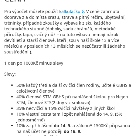
Pro výpočet můžete použít
kalkulačku
. V ceně zahrnuta
doprava z a do místa srazu, strava a pitný režim, ubytování,
tréninky, případné zkoušky a výbava k zisku každého
technického stupně (doboky, sada chráničů, metodické
příručky, lapa, cvičný nůž – na tuto výbavu nemají nárok
devítiletí a starší členové, kteří jsou v naší škole 13 a více
měsíců a v posledních 13 měsících se nezúčastnili žádného
soustředění ).
1 den po 1000Kč minus slevy
Slevy:
50% každý třetí a další cvičící člen rodiny, učitelé GBHS a
celoživotní členové
40% členové STM GBHS při nahlášení školou pro Nejen
STM, členové STS(2 dny viz smlouva)
35% necvičící a 15% cvičící návštěvy z jiných škol
10% vlastní cesta tam i zpět nahlášená do 14. 9. (5%
jednosměrně)
10% za přihlášení
do 14. 9.
a zálohu* 1500Kč připsanou
na náš účet nejpozději
do 16. 9.