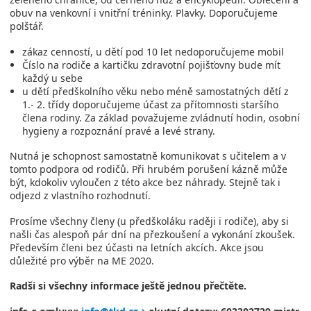
obuv na venkovní i vnitřní tréninky. Plavky. Doporučujeme
polštář.
zákaz cenností, u dětí pod 10 let nedoporučujeme mobil
Číslo na rodiče a kartičku zdravotní pojišťovny bude mít
každý u sebe
u dětí předškolního věku nebo méně samostatných dětí z
1.- 2. třídy doporučujeme účast za přítomnosti staršího
člena rodiny. Za základ považujeme zvládnutí hodin, osobní
hygieny a rozpoznání pravé a levé strany.
Nutná je schopnost samostatně komunikovat s učitelem a v
tomto podpora od rodičů. Při hrubém porušení kázně může
být, kdokoliv vyloučen z této akce bez náhrady. Stejně tak i
odjezd z vlastního rozhodnutí.
Prosíme všechny členy (u předškoláku raději i rodiče), aby si
našli čas alespoň pár dní na přezkoušení a vykonání zkoušek.
Především členi bez účasti na letních akcích. Akce jsou
důležité pro výběr na ME 2020.
Radši si všechny informace ještě jednou přečtěte.