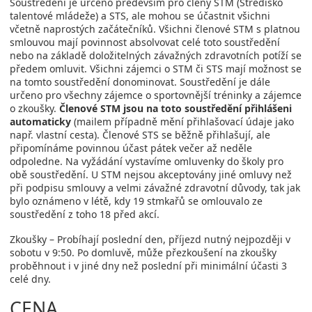
Soustředění je určeno především pro členy STM (Středisko
talentové mládeže) a STS, ale mohou se účastnit všichni
včetně naprostých začátečníků. Všichni členové STM s platnou
smlouvou mají povinnost absolvovat celé toto soustředění
nebo na základě doložitelných závažných zdravotních potíží se
předem omluvit. Všichni zájemci o STM či STS mají možnost se
na tomto soustředění donominovat. Soustředění je dále
určeno pro všechny zájemce o sportovnější tréninky a zájemce
o zkoušky.
Členové STM jsou na toto soustředění přihlášeni
automaticky
(mailem případně mění přihlašovací údaje jako
např. vlastní cesta). Členové STS se běžně přihlašují, ale
připomínáme povinnou účast pátek večer až neděle
odpoledne. Na vyžádání vystavíme omluvenky do školy pro
obě soustředění. U STM nejsou akceptovány jiné omluvy než
při podpisu smlouvy a velmi závažné zdravotní důvody, tak jak
bylo oznámeno v létě, kdy 19 stmkařů se omlouvalo ze
soustředění z toho 18 před akcí.
Zkoušky – Probíhají poslední den, příjezd nutný nejpozději v
sobotu v 9:50. Po domluvě, může přezkoušení na zkoušky
proběhnout i v jiné dny než poslední při minimální účasti 3
celé dny.
CENA