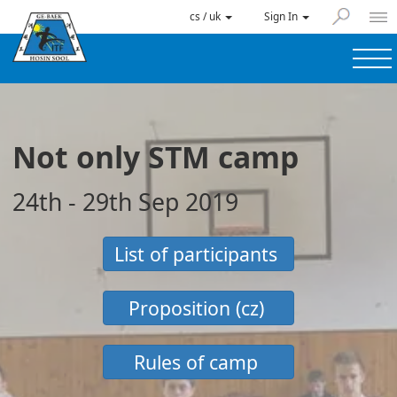
cs / uk
Sign In
Not only STM camp
24th - 29th Sep 2019
List of participants
Proposition (cz)
Rules of camp