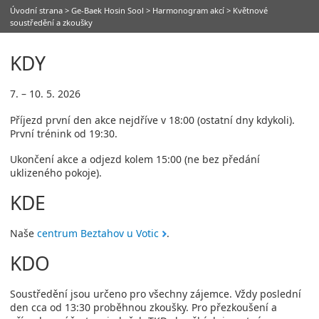
Úvodní strana
>
Ge-Baek Hosin Sool
>
Harmonogram akcí
> Květnové
soustředění a zkoušky
KDY
7. – 10. 5. 2026
Příjezd první den akce nejdříve v 18:00 (ostatní dny kdykoli).
První trénink od 19:30.
Ukončení akce a odjezd kolem 15:00 (ne bez předání
uklizeného pokoje).
KDE
Naše
centrum Beztahov u Votic
.
KDO
Soustředění jsou určeno pro všechny zájemce. Vždy poslední
den cca od 13:30 proběhnou zkoušky. Pro přezkoušení a