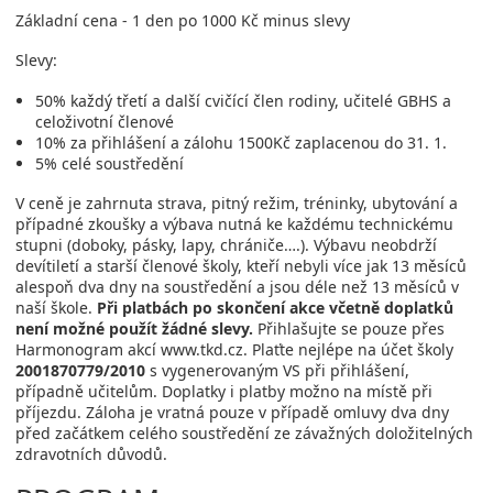
Základní cena - 1 den po 1000 Kč minus slevy
Slevy:
50% každý třetí a další cvičící člen rodiny, učitelé GBHS a
celoživotní členové
10% za přihlášení a zálohu 1500Kč zaplacenou do 31. 1.
5% celé soustředění
V ceně je zahrnuta strava, pitný režim, tréninky, ubytování a
případné zkoušky a výbava nutná ke každému technickému
stupni (doboky, pásky, lapy, chrániče….). Výbavu neobdrží
devítiletí a starší členové školy, kteří nebyli více jak 13 měsíců
alespoň dva dny na soustředění a jsou déle než 13 měsíců v
naší škole.
Při platbách po skončení akce včetně doplatků
není možné použít žádné slevy.
Přihlašujte se pouze přes
Harmonogram akcí www.tkd.cz. Plaťte nejlépe na účet školy
2001870779/2010
s vygenerovaným VS při přihlášení,
případně učitelům. Doplatky i platby možno na místě při
příjezdu. Záloha je vratná pouze v případě omluvy dva dny
před začátkem celého soustředění ze závažných doložitelných
zdravotních důvodů.