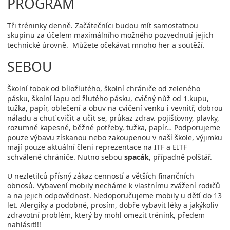
PROGRAM
Tři tréninky denně. Začátečníci budou mít samostatnou
skupinu za účelem maximálního možného pozvednutí jejich
technické úrovně. Můžete očekávat mnoho her a soutěží.
SEBOU
Školní tobok od bíložlutého, školní chrániče od zeleného
pásku, školní lapu od žlutého pásku, cvičný nůž od 1.kupu,
tužka, papír, oblečení a obuv na cvičení venku i vevnitř, dobrou
náladu a chuť cvičit a učit se, průkaz zdrav. pojišťovny, plavky,
rozumné kapesné, běžné potřeby, tužka, papír… Podporujeme
pouze výbavu získanou nebo zakoupenou v naší škole, výjimku
mají pouze aktuální členi reprezentace na ITF a EITF
schválené chrániče. Nutno sebou
spacák
, případně polštář.
U nezletilců přísný zákaz cenností a větších finančních
obnosů. Vybavení mobily necháme k vlastnímu zvážení rodičů
a na jejich odpovědnost. Nedoporučujeme mobily u dětí do 13
let. Alergiky a podobné, prosím, dobře vybavit léky a jakýkoliv
zdravotní problém, který by mohl omezit trénink, předem
nahlásit!!!