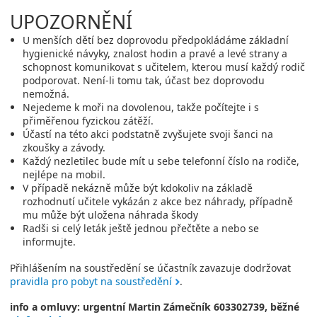
UPOZORNĚNÍ
U menších dětí bez doprovodu předpokládáme základní
hygienické návyky, znalost hodin a pravé a levé strany a
schopnost komunikovat s učitelem, kterou musí každý rodič
podporovat. Není-li tomu tak, účast bez doprovodu
nemožná.
Nejedeme k moři na dovolenou, takže počítejte i s
přiměřenou fyzickou zátěží.
Účastí na této akci podstatně zvyšujete svoji šanci na
zkoušky a závody.
Každý nezletilec bude mít u sebe telefonní číslo na rodiče,
nejlépe na mobil.
V případě nekázně může být kdokoliv na základě
rozhodnutí učitele vykázán z akce bez náhrady, případně
mu může být uložena náhrada škody
Radši si celý leták ještě jednou přečtěte a nebo se
informujte.
Přihlášením na soustředění se účastník zavazuje dodržovat
pravidla pro pobyt na soustředění
.
info a omluvy: urgentní Martin Zámečník 603302739, běžné