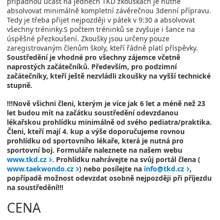
případnou účast na jedněch TKD zkouškách je nutné
absolvovat minimálně kompletní závěrečnou 3denní přípravu.
Tedy je třeba přijet nejpozději v pátek v 9:30 a absolvovat
všechny tréninky.S počtem tréninků se zvyšuje i šance na
úspěšné přezkoušení. Zkoušky jsou určeny pouze
zaregistrovaným členům školy, kteří řádně platí příspěvky.
Soustředění je vhodné pro všechny zájemce včetně
naprostých začátečníků. Především, pro podzimní
začátečníky, kteří ještě nezvládli zkoušky na vyšší technické
stupně.
!!!Nově všichni členi, kterým je více jak 6 let a méně než 23
let budou mít na začátku soustředění odevzdanou
lékařskou prohlídku minimálně od svého pediatra/praktika.
Členi, kteří mají 4. kup a výše doporučujeme rovnou
prohlídku od sportovního lékaře, která je nutná pro
sportovní boj. Formuláře naleznete na našem webu
www.tkd.cz
. Prohlídku nahrávejte na svůj portál člena (
www.taekwondo.cz
) nebo posílejte na
info@tkd.cz
,
popřípadě možnost odevzdat osobně nejpozději při příjezdu
na soustředění!!!
CENA