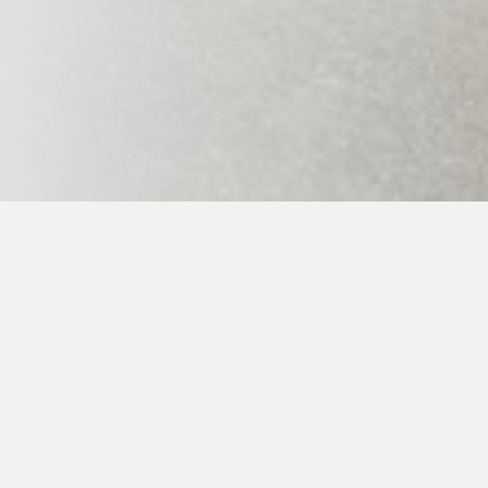
Úvodní strana
>
Ge-Baek Hosin Sool
>
Harmonogram a
KDY:
• 1. letní taekkyon a hopae 17.7.- 21.7.2026 
• 1. letní a výlety 22.-25.7.2026
• 1. letní a zkoušky 26.-28.7.2026
• Velké letní a gumdo 24.8. -28.8.2026 (příje
• Velké letní a zkoušky 29.-31.8.2026