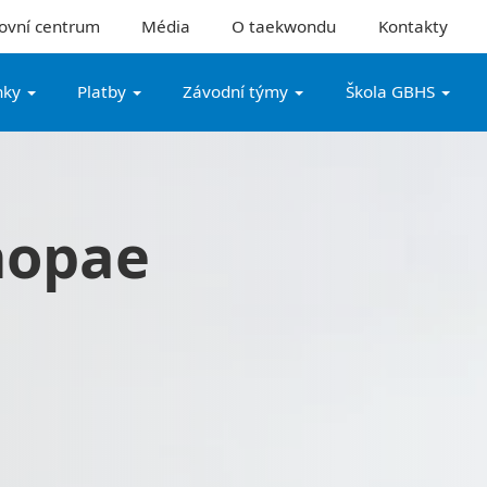
ovní centrum
Média
O taekwondu
Kontakty
nky
Platby
Závodní týmy
Škola GBHS
 hopae