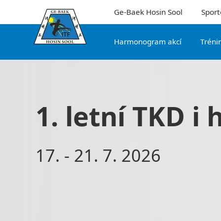
Ge-Baek Hosin Sool
Sport
Harmonogram akcí
Tréni
1. letní TKD i
17. - 21. 7. 2026