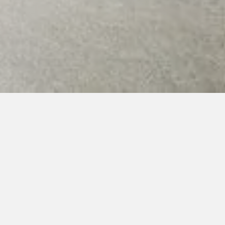
kcí
> 1. letní TKD i hopae
(příjezd první den 17.7.2026 od 18:00, ostatní dny 9:00
zd první den 24.8.2026 od 10:00, ostatní dny 9:00-21:3