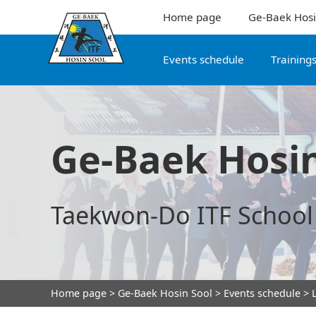
Home page
Ge-Baek Hosi
Events schedule
Training
Ge-Baek Hosin
Taekwon-Do ITF School
Home page
>
Ge-Baek Hosin Sool
>
Events schedule
> L