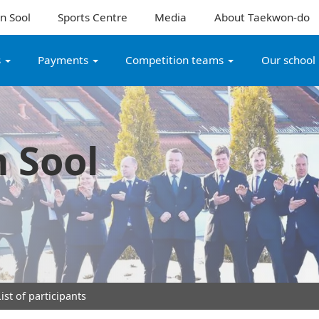
n Sool
Sports Centre
Media
About Taekwon-do
s
Payments
Competition teams
Our school
 Sool
ist of participants