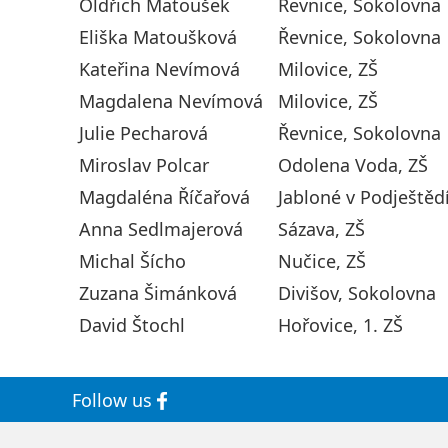
Oldřich Matoušek
Řevnice, Sokolovna
Eliška Matoušková
Řevnice, Sokolovna
Kateřina Nevímová
Milovice, ZŠ
Magdalena Nevímová
Milovice, ZŠ
Julie Pecharová
Řevnice, Sokolovna
Miroslav Polcar
Odolena Voda, ZŠ
Magdaléna Říčařová
Jabloné v Podještěd
Anna Sedlmajerová
Sázava, ZŠ
Michal Šícho
Nučice, ZŠ
Zuzana Šimánková
Divišov, Sokolovna
David Štochl
Hořovice, 1. ZŠ
Follow us