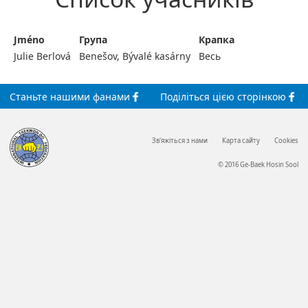
Jméno
Група
Крапка
Julie Berlová
Benešov, Bývalé kasárny
Весь
Станьте
нашими
фанами
Поділіться
цією сторінкою
Зв'яжіться з нами
Карта сайту
Cookies
© 2016 Ge-Baek Hosin Sool