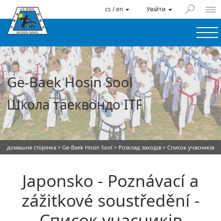
cs / en
Увійти
Ge-Baek Hosin Sool
Школа таеквондо ITF
домашня сторінка
>
Ge-Baek Hosin Sool
>
Розклад заходів
> Список учасників
Japonsko - Poznávací a
zážitkové soustředění -
Список учасників