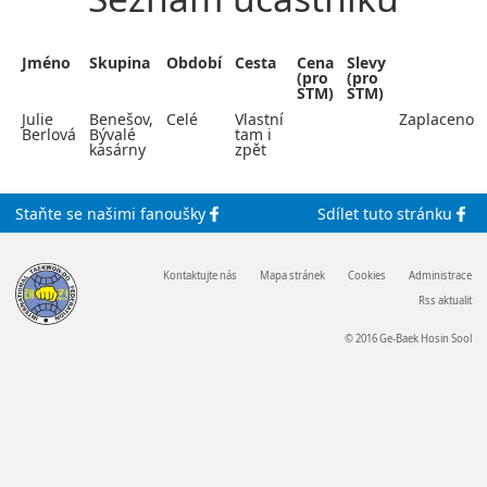
Jméno
Skupina
Období
Cesta
Cena
Slevy
(pro
(pro
STM)
STM)
Julie
Benešov,
Celé
Vlastní
Zaplaceno
Berlová
Bývalé
tam i
kasárny
zpět
Staňte se
našimi
fanoušky
Sdílet
tuto stránku
Kontaktujte nás
Mapa stránek
Cookies
Administrace
Rss aktualit
© 2016 Ge-Baek Hosin Sool