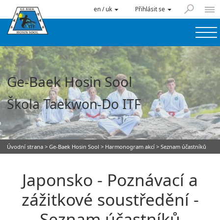
en / uk
Přihlásit se
Ge-Baek Hosin Sool
Škola Taekwon-Do ITF
Úvodní strana
>
Ge-Baek Hosin Sool
>
Harmonogram akcí
> Seznam účastníků
Japonsko - Poznávací a
zážitkové soustředění -
Seznam účastníků