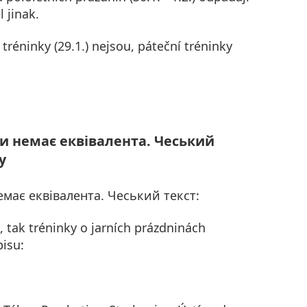
l jinak.
réninky (29.1.) nejsou, páteční tréninky
ви немає еквівалента. Чеський
y
емає еквівалента. Чеський текст:
, tak tréninky o jarních prázdninách
isu: