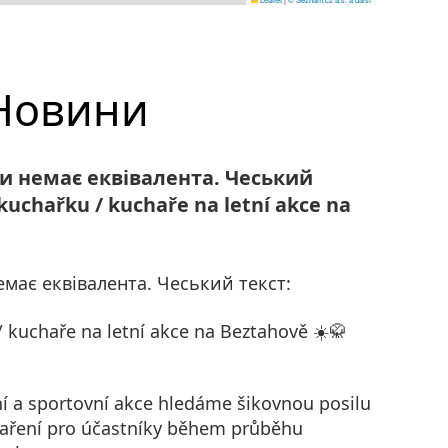
Новини
ви немає еквівалента. Чеський
kuchařku / kuchaře na letní akce na
емає еквівалента. Чеський текст:
 kuchaře na letní akce na Beztahově ☀️🥋
ní a sportovní akce hledáme šikovnou posilu
vaření pro účastníky během průběhu