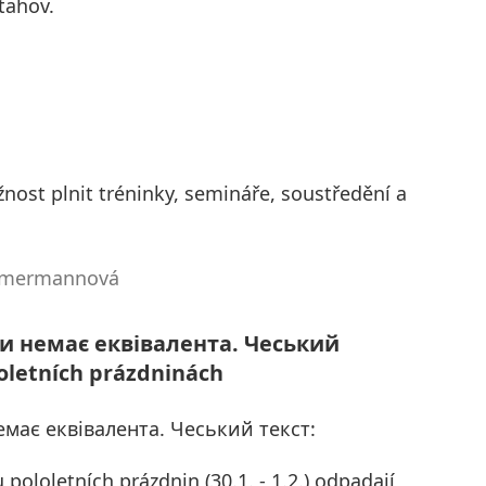
tahov.
ost plnit tréninky, semináře, soustředění a
immermannová
ви немає еквівалента. Чеський
loletních prázdninách
емає еквівалента. Чеський текст:
ololetních prázdnin (30.1. - 1.2.) odpadají