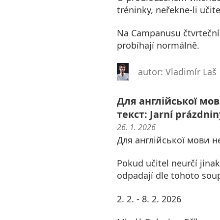
tréninky, neřekne-li učite
Na Campanusu čtvrteční t
probíhají normálně.
autor: Vladimír Laš
Для англійської мо
текст: Jarní prázdnin
26. 1. 2026
Для англійської мови н
Pokud učitel neurčí jinak
odpadají dle tohoto soup
2. 2. - 8. 2. 2026