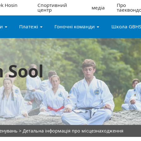
k Hosin
Спортивний
Про
медіа
центр
таеквонд
ги
Платежі
Гоночні команди
Школа GBH
 Sool
ренувань
> Детальна інформація про місцезнаходження