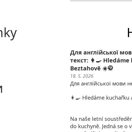
nky
Для англійської мо
текст: 👩‍🍳 Hledáme 
Beztahově ☀️🥋
18. 5. 2026
и
Для англійської мови н
👩‍🍳 Hledáme kuchařku /
Na naše letní soustředě
do kuchyně. Jedná se o 