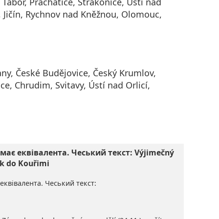
 Tábor, Prachatice, Strakonice, Ústí nad
 Jičín, Rychnov nad Kněžnou, Olomouc,
ny, České Budějovice, Český Krumlov,
ce, Chrudim, Svitavy, Ústí nad Orlicí,
має еквівалента. Чеський текст: Výjimečný
k do Kouřimi
еквівалента. Чеський текст: