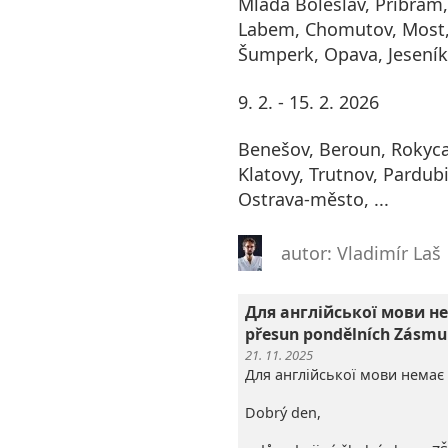
Mladá Boleslav, Příbram,
Labem, Chomutov, Most,
Šumperk, Opava, Jeseník
9. 2. - 15. 2. 2026
Benešov, Beroun, Rokyca
Klatovy, Trutnov, Pardubi
Ostrava-město, ...
autor: Vladimír Laš
Для англійської мови не
přesun pondělních Zásmu
21. 11. 2025
Для англійської мови немає 
Dobrý den,