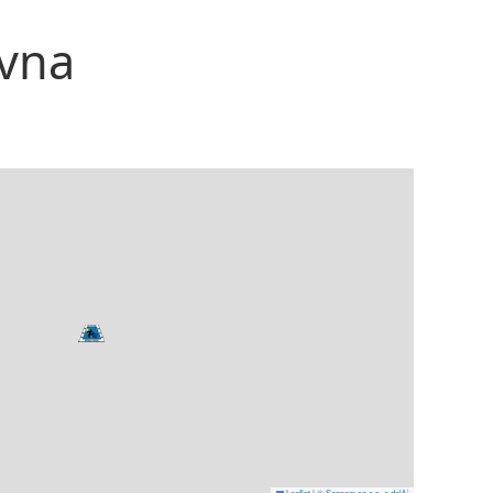
ovna
Leaflet
|
© Seznam.cz a.s. a další