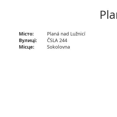
Pla
Місто:
Planá nad Lužnicí
Вулиці:
ČSLA 244
Місце:
Sokolovna