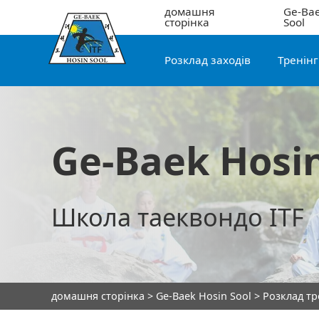
домашня
Ge-Bae
сторінка
Sool
Розклад заходів
Тренін
Ge-Baek Hosin
Школа таеквондо ITF
домашня сторінка
>
Ge-Baek Hosin Sool
>
Розклад т