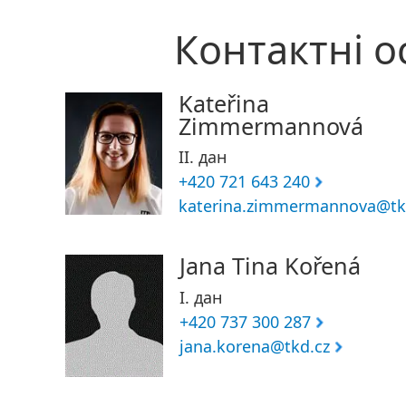
Контактні о
Kateřina
Zimmermannová
II. дан
+420 721 643 240
katerina.zimmermannova@tk
Jana Tina Kořená
I. дан
+420 737 300 287
jana.korena@tkd.cz