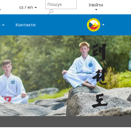
Увійти
cs / en
о
S
Контакти