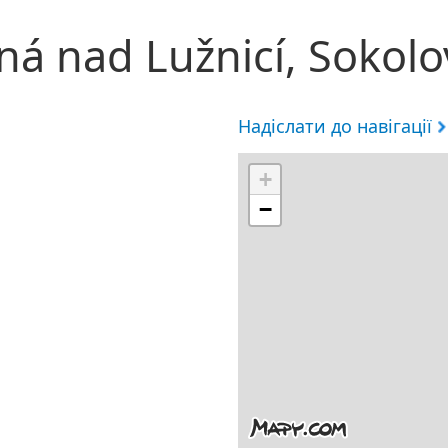
ná nad Lužnicí, Sokol
Надіслати до навігації
+
−