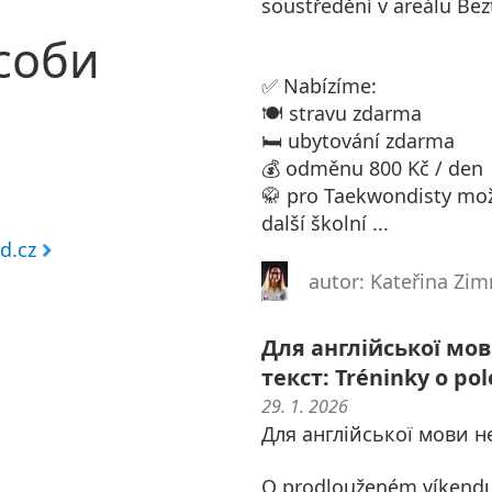
soustředění v areálu Bez
соби
✅ Nabízíme:
🍽️ stravu zdarma
🛏️ ubytování zdarma
💰 odměnu 800 Kč / den
🥋 pro Taekwondisty možn
další školní ...
d.cz
autor: Kateřina Z
Для англійської мо
текст: Tréninky o po
29. 1. 2026
Для англійської мови н
O prodlouženém víkendu p