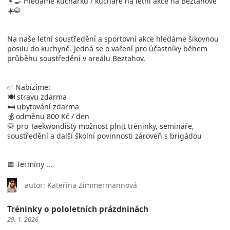
👩‍🍳 Hledáme kuchařku / kuchaře na letní akce na Beztahově
☀️🥋
Na naše letní soustředění a sportovní akce hledáme šikovnou
posilu do kuchyně. Jedná se o vaření pro účastníky během
průběhu soustředění v areálu Beztahov.
✅ Nabízíme:
🍽️ stravu zdarma
🛏️ ubytování zdarma
💰 odměnu 800 Kč / den
🥋 pro Taekwondisty možnost plnit tréninky, semináře,
soustředění a další školní povinnosti zároveň s brigádou
📅 Termíny ...
autor: Kateřina Zimmermannová
Tréninky o pololetních prázdninách
29. 1. 2026