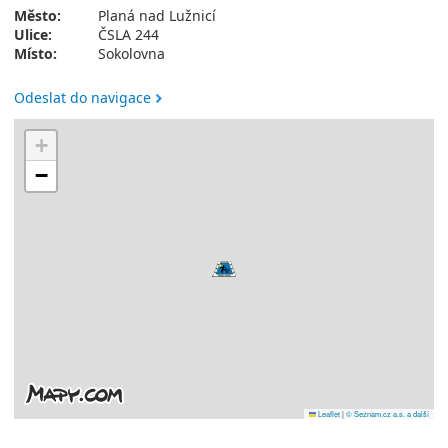
Město:
Planá nad Lužnicí
Ulice:
ČSLA 244
Místo:
Sokolovna
Odeslat do navigace
+
−
Leaflet
|
© Seznam.cz a.s. a další