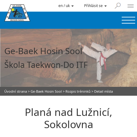
en / uk
Přihlásit se
Ge-Baek Hosin Sool
Škola Taekwon-Do ITF
Úvodní strana
>
Ge-Baek Hosin Sool
>
Rozpis tréninků
> Detail místa
Planá nad Lužnicí,
Sokolovna