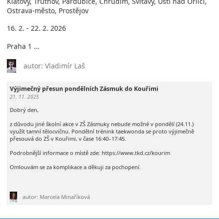
Klatovy, Trutnov, Pardubice, Chrudim, Svitavy, Ústí nad Orlicí,
Ostrava-město, Prostějov
16. 2. - 22. 2. 2026
Praha 1 ...
autor: Vladimír Laš
Výjimečný přesun pondělních Zásmuk do Kouřimi
21. 11. 2025
Dobrý den,
z důvodu jiné školní akce v ZŠ Zásmuky nebude možné v pondělí (24.11.)
využít tamní tělocvičnu. Pondělní trénink taekwonda se proto výjimečně
přesouvá do ZŠ v Kouřimi, v čase 16:40–17:45.
Podrobnější informace o místě zde: https://www.tkd.cz/kourim
Omlouvám se za komplikace a děkuji za pochopení.
autor: Marcela Minaříková