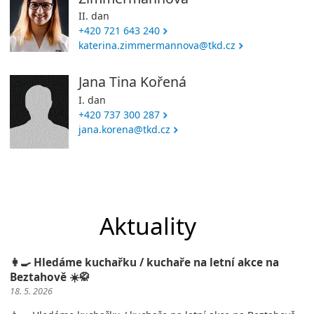
II. dan
+420 721 643 240
katerina.zimmermannova@tkd.cz
Jana Tina Kořená
I. dan
+420 737 300 287
jana.korena@tkd.cz
Aktuality
👩‍🍳 Hledáme kuchařku / kuchaře na letní akce na
Beztahově ☀️🥋
18. 5. 2026