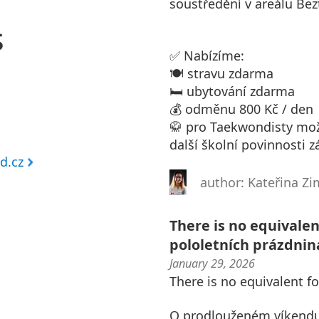
soustředění v areálu Bez
s
✅ Nabízíme:
🍽️ stravu zdarma
🛏️ ubytování zdarma
💰 odměnu 800 Kč / den
🥋 pro Taekwondisty možn
další školní povinnosti zá
d.cz
author: Kateřina 
There is no equivalen
pololetních prázdnin
January 29, 2026
There is no equivalent fo
O prodlouženém víkendu p