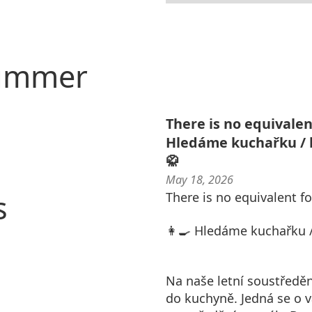
summer
There is no equivalent
Hledáme kuchařku / k
🥋
May 18, 2026
s
There is no equivalent fo
👩‍🍳 Hledáme kuchařku /
Na naše letní soustředě
do kuchyně. Jedná se o 