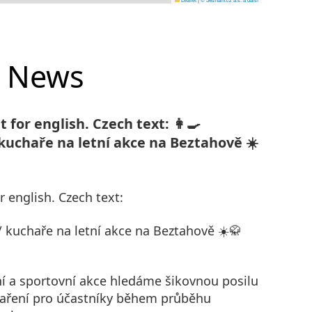
News
 for english. Czech text: 👩‍🍳
uchaře na letní akce na Beztahově ☀️
r english. Czech text:
 kuchaře na letní akce na Beztahově ☀️🥋
ní a sportovní akce hledáme šikovnou posilu
vaření pro účastníky během průběhu