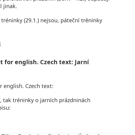
l jinak.
réninky (29.1.) nejsou, páteční tréninky
š
 for english. Czech text: Jarní
r english. Czech text:
, tak tréninky o jarních prázdninách
isu: