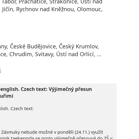
 Tábor, Prachatice, Strakonice, Ústí nad
 Jičín, Rychnov nad Kněžnou, Olomouc,
ny, České Budějovice, Český Krumlov,
e, Chrudim, Svitavy, Ústí nad Orlicí, ...
š
 english. Czech text: Výjimečný přesun
uřimi
lish. Czech text:
Š Zásmuky nebude možné v pondělí (24.11.) využít
rénink taekwonda se proto výjimečně přesouvá do ZŠ v