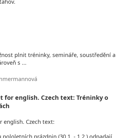
tahov.
ost plnit tréninky, semináře, soustředění a
roveň s ...
Zimmermannová
t for english. Czech text: Tréninky o
ách
r english. Czech text:
ololetních prázdnin (30.1. - 1.2.) odpadají