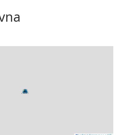
ovna
Leaflet
|
© Seznam.cz a.s. a další