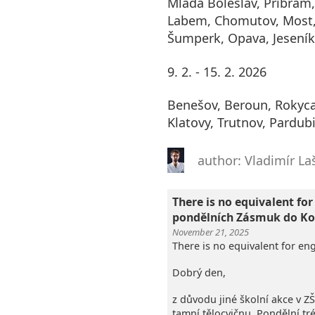
Mladá Boleslav, Příbram,
Labem, Chomutov, Most,
Šumperk, Opava, Jeseník
9. 2. - 15. 2. 2026
Benešov, Beroun, Rokyca
Klatovy, Trutnov, Pardubic
author: Vladimír La
There is no equivalent for
pondělních Zásmuk do Ko
November 21, 2025
There is no equivalent for eng
Dobrý den,
z důvodu jiné školní akce v Z
tamní tělocvičnu. Pondělní t