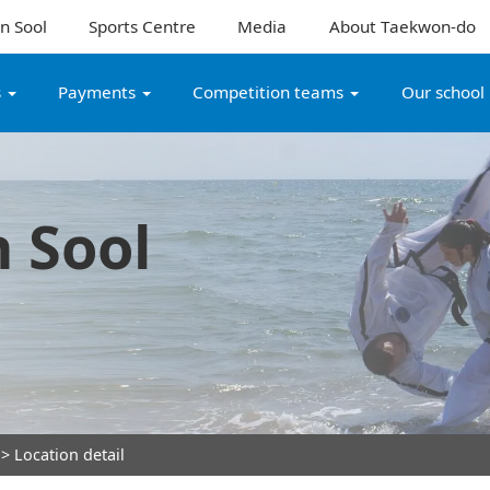
n Sool
Sports Centre
Media
About Taekwon-do
s
Payments
Competition teams
Our school
 Sool
> Location detail