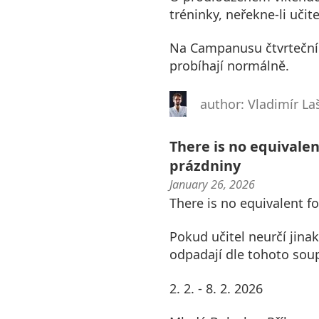
tréninky, neřekne-li učite
Na Campanusu čtvrteční t
probíhají normálně.
author: Vladimír La
There is no equivalent
prázdniny
January 26, 2026
There is no equivalent fo
Pokud učitel neurčí jinak
odpadají dle tohoto soup
2. 2. - 8. 2. 2026