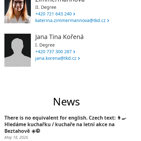
II. Degree
+420 721 643 240
katerina.zimmermannova@tkd.cz
Jana Tina Kořená
I. Degree
+420 737 300 287
jana.korena@tkd.cz
News
There is no equivalent for english. Czech text: 👩‍🍳
Hledáme kuchařku / kuchaře na letní akce na
Beztahově ☀️🥋
May 18, 2026