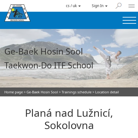
cs / uk
Sign In
Ge-Baek Hosin Sool
Taekwon-Do ITF School
Home page
>
Ge-Baek Hosin Sool
>
Trainings schedule
> Location detail
Planá nad Lužnicí,
Sokolovna