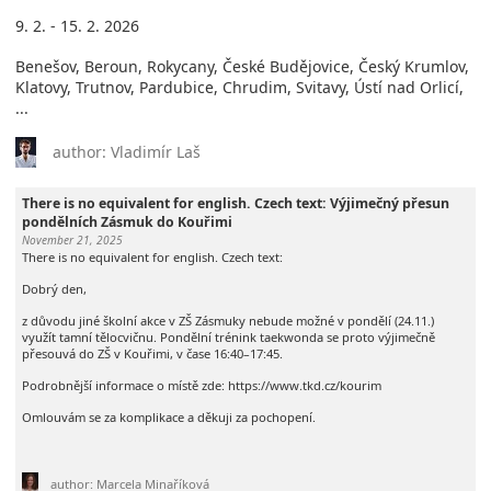
9. 2. - 15. 2. 2026
Benešov, Beroun, Rokycany, České Budějovice, Český Krumlov,
Klatovy, Trutnov, Pardubice, Chrudim, Svitavy, Ústí nad Orlicí,
...
author: Vladimír Laš
There is no equivalent for english. Czech text: Výjimečný přesun
pondělních Zásmuk do Kouřimi
November 21, 2025
There is no equivalent for english. Czech text:
Dobrý den,
z důvodu jiné školní akce v ZŠ Zásmuky nebude možné v pondělí (24.11.)
využít tamní tělocvičnu. Pondělní trénink taekwonda se proto výjimečně
přesouvá do ZŠ v Kouřimi, v čase 16:40–17:45.
Podrobnější informace o místě zde: https://www.tkd.cz/kourim
Omlouvám se za komplikace a děkuji za pochopení.
author: Marcela Minaříková