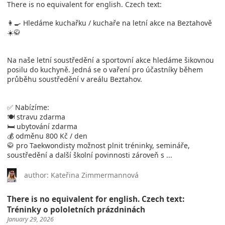
There is no equivalent for english. Czech text:
👩‍🍳 Hledáme kuchařku / kuchaře na letní akce na Beztahově
☀️🥋
Na naše letní soustředění a sportovní akce hledáme šikovnou
posilu do kuchyně. Jedná se o vaření pro účastníky během
průběhu soustředění v areálu Beztahov.
✅ Nabízíme:
🍽️ stravu zdarma
🛏️ ubytování zdarma
💰 odměnu 800 Kč / den
🥋 pro Taekwondisty možnost plnit tréninky, semináře,
soustředění a další školní povinnosti zároveň s ...
author: Kateřina Zimmermannová
There is no equivalent for english. Czech text:
Tréninky o pololetních prázdninách
January 29, 2026