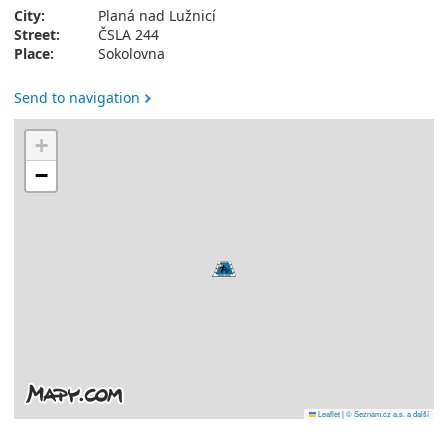
City:
Planá nad Lužnicí
Street:
ČSLA 244
Place:
Sokolovna
Send to navigation
+
−
Leaflet
|
© Seznam.cz a.s. a další