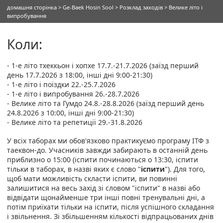
домашня сторінка
>
Ge-Baek Hosin Sool
>
Розклад заходів
> Велике літо і
випробування
Коли:
- 1-е літо тхеккьон і хопхе 17.7.-21.7.2026 (заїзд перший
день 17.7.2026 з 18:00, інші дні 9:00-21:30)
- 1-е літо і поїздки 22.-25.7.2026
- 1-е літо і випробування 26.-28.7.2026
- Велике літо та Гумдо 24.8.-28.8.2026 (заїзд перший день
24.8.2026 з 10:00, інші дні 9:00-21:30)
- Велике літо та репетиції 29.-31.8.2026
У всіх таборах ми обов'язково практикуємо програму ІТФ з
таеквон-до. Учасників завжди забирають в останній день
приблизно о 15:00 (іспити починаються о 13:30, іспити
тільки в таборах, в назві яких є слово "
іспити
"). Для того,
щоб мати можливість скласти іспити, ви повинні
залишитися на весь захід зі словом "іспити" в назві або
відвідати щонайменше три інші повні тренувальні дні, а
потім приїхати тільки на іспити, після успішного складання
і звільнення. Зі збільшенням кількості відпрацьованих днів