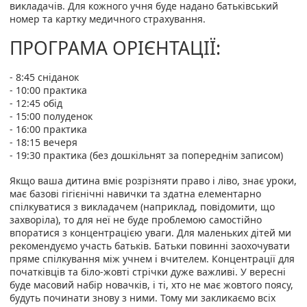
викладачів. Для кожного учня буде надано батьківський
номер та картку медичного страхування.
ПРОГРАМА ОРІЄНТАЦІЇ:
- 8:45 сніданок
- 10:00 практика
- 12:45 обід
- 15:00 полуденок
- 16:00 практика
- 18:15 вечеря
- 19:30 практика (без дошкільнят за попереднім записом)
Якщо ваша дитина вміє розрізняти право і ліво, знає уроки,
має базові гігієнічні навички та здатна елементарно
спілкуватися з викладачем (наприклад, повідомити, що
захворіла), то для неї не буде проблемою самостійно
впоратися з концентрацією уваги. Для маленьких дітей ми
рекомендуємо участь батьків. Батьки повинні заохочувати
пряме спілкування між учнем і вчителем. Концентрації для
початківців та біло-жовті стрічки дуже важливі. У вересні
буде масовий набір новачків, і ті, хто не має жовтого поясу,
будуть починати знову з ними. Тому ми закликаємо всіх