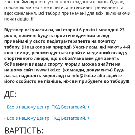
зростає ймовірність успішного складання іспитів. Однак,
головною метою є не іспити, а інтенсивні тренування та
вдосконалення. Всі табори призначені для всіх, включаючи
початківців.
!!!
Відтепер всі учасники, які старші 6 років і молодші 23
років, повинні будуть пройти медичний огляд
принаймні у свого педіатра/терапевта на початку
табору. (Не школа на природі) Учасникам, які мають 4-й
кюп і вище, рекомендується пройти медичний огляд у
спортивного лікаря, що є обов'язковим для занять
бойовими видами спорту. Форми можна знайти на
нашому сайті www.tkd.cz. (команди, документи) Будь
ласка, надішліть медогляд на info@tkd.cz або здайте
його особисто не пізніше, ніж ви прибудете до табору!!!
ДЕ:
-
Все в нашому центрі ТКД Безтаговий.
-
Все в нашому центрі ТКД Безтаговий.
ВАРТІСТЬ: