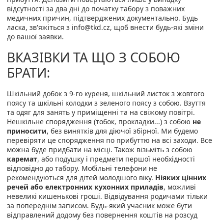
відсутності за два дні до початку табору з поважних
медичних причин, підтверджених документально. Будь
ласка, зв'яжіться з info@tkd.cz, щоб внести будь-які зміни
до вашої заявки.
ВКАЗІВКИ ТА ЩО З СОБОЮ
БРАТИ:
Шкільний добок з 9-го куреня, шкільний листок з жовтого
поясу та шкільні колодки з зеленого поясу з собою. Взуття
та одяг для занять у приміщенні та на свіжому повітрі.
Нешкільне спорядження (тобок, прокладки...) з собою
не
приносити
, без винятків для діючої збірної. Ми будемо
перевіряти це спорядження по прибуттю на всі заходи. Все
можна буде придбати на місці. Також візьміть з собою
каремат
, або подушку і предмети першої необхідності
відповідно до табору. Мобільні телефони не
рекомендуються для дітей молодшого віку.
Ніяких цінних
речей або електронних кухонних приладів
, можливі
невеликі кишенькові гроші. Відвідування родичами тільки
за попереднім записом. Будь-який учасник може бути
відправлений додому без повернення коштів на розсуд