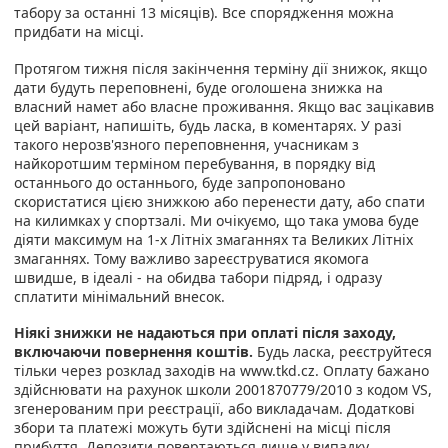
табору за останні 13 місяців). Все спорядження можна
придбати на місці.
Протягом тижня після закінчення терміну дії знижок, якщо
дати будуть переповнені, буде оголошена знижка на
власний намет або власне проживання. Якщо вас зацікавив
цей варіант, напишіть, будь ласка, в коментарях. У разі
такого нерозв'язного переповнення, учасникам з
найкоротшим терміном перебування, в порядку від
останнього до останнього, буде запропоновано
скористатися цією знижкою або перенести дату, або спати
на килимках у спортзалі. Ми очікуємо, що така умова буде
діяти максимум на 1-х Літніх змаганнях та Великих Літніх
змаганнях. Тому важливо зареєструватися якомога
швидше, в ідеалі - на обидва табори підряд, і одразу
сплатити мінімальний внесок.
Ніякі знижки не надаються при оплаті після заходу,
включаючи повернення коштів.
Будь ласка, реєструйтеся
тільки через розклад заходів на www.tkd.cz. Оплату бажано
здійснювати на рахунок школи 2001870779/2010 з кодом VS,
згенерованим при реєстрації, або викладачам. Додаткові
збори та платежі можуть бути здійснені на місці після
прибуття. Депозити повертаються лише у випадку