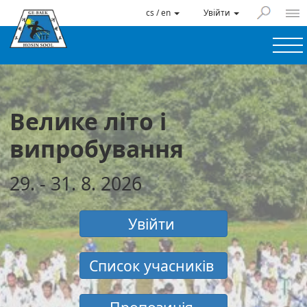
cs / en
Увійти
Велике літо і
випробування
29. - 31. 8. 2026
Увійти
Список учасників