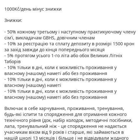
1000Kč/день мінус знижки
Знижки:
- 50% кожному третьому і наступному практикуючому члену
сім'ї, викладачам GBHS, довічним членам
- 10% за реєстрацію та сплату депозиту в розмірі 1500 крон
за захід завжди до кінця попереднього місяця
- 5% протягом усього 1-го літа або обох Великих Літніх
Таборів
- 10% тільки в дні, коли є можливість проживання у
власному (нашому) наметі або без проживання
- 10% тільки в дні, коли є можливість проживання у
власному (нашому) наметі
- 10% тільки в дні, коли є можливість проживання у
власному (нашому) наметі або без проживання
Включає в себе харчування, проживання, тренування,
будь-які іспити та спорядження для отримання кожного
технічного рівня (док, набір колодок, методичні посібники,
лапа, тренувальний ніж - це спорядження не надається
учасникам віком від 9 років і старше, які займаються в
нашій школі 13 місяців і більше і не відвідували жодного