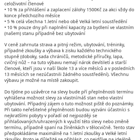
celoživotní členové
• 10 % za přihlášení a zaplacení zálohy 1500Kč za akci vždy do
konce předchozího měsíce
• 5 % celá všechna 1.letní nebo obě Velká letní soustředění
• 10 % pouze dny při naplnění kapacity za bydlení ve vlastním
(našem) stanu případně bez ubytování
V ceně zahrnuta strava a pitný režim, ubytování, tréninky,
případné zkoušky a výbava k zisku každého technického
stupně (doboky, sada chráničů, metodické příručky, lapa,
cvičný nůž – na tuto výbavu nemají nárok devítiletí a starší
členové, kteří jsou v naší škole 13 a více měsíců a v posledních
13 měsících se nezúčastnili žádného soustředění). Všechnu
výbavu je možné na místě zakoupit.
Do týdne po uzávěrce na slevy bude pří přeplněnosti termínu
vyhlášena možnost slevy za vlastní/náš stan nebo vlastní
ubytování. Případný zájem o tuto možnost piště do poznámky.
Při takto neřešitelné přeplněnosti budou vyzváni účastníci s
nejkratšími pobyty v pořadí od nejpozději se
přihlašovaných/uhrazených k využití této slevy nebo změně
termínu, případně spaní na žíněnkách v tělocvičně. Tento stav
předpokládáme maximálně na 1.letní zkoušky a Velké letní
zkoušky. Proto je důležité se přihlásit, co nejdříve na ideálně