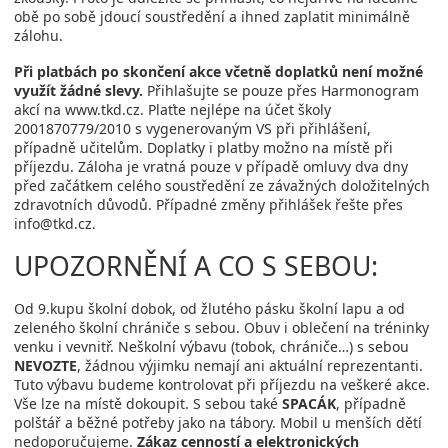
obě po sobě jdoucí soustředění a ihned zaplatit minimálně
zálohu.
Při platbách po skončení akce včetně doplatků není možné
využít žádné slevy.
Přihlašujte se pouze přes Harmonogram
akcí na www.tkd.cz. Plaťte nejlépe na účet školy
2001870779/2010 s vygenerovaným VS při přihlášení,
případně učitelům. Doplatky i platby možno na místě při
příjezdu. Záloha je vratná pouze v případě omluvy dva dny
před začátkem celého soustředění ze závažných doložitelných
zdravotních důvodů. Případné změny přihlášek řešte přes
info@tkd.cz.
UPOZORNĚNÍ A CO S SEBOU:
Od 9.kupu školní dobok, od žlutého pásku školní lapu a od
zeleného školní chrániče s sebou. Obuv i oblečení na tréninky
venku i vevnitř. Neškolní výbavu (tobok, chrániče…) s sebou
NEVOZTE
, žádnou výjimku nemají ani aktuální reprezentanti.
Tuto výbavu budeme kontrolovat při příjezdu na veškeré akce.
Vše lze na místě dokoupit. S sebou také
SPACÁK
, případně
polštář a běžné potřeby jako na tábory. Mobil u menších dětí
nedoporučujeme.
Zákaz cenností a elektronických