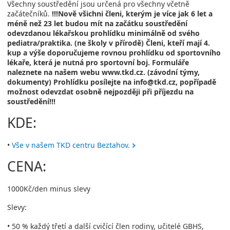
Všechny soustředění jsou určená pro všechny včetně
začátečníků.
!!!Nově všichni členi, kterým je více jak 6 let a
méně než 23 let budou mít na začátku soustředění
odevzdanou lékařskou prohlídku minimálně od svého
pediatra/praktika. (ne školy v přírodě) Členi, kteří mají 4.
kup a výše doporučujeme rovnou prohlídku od sportovního
lékaře, která je nutná pro sportovní boj. Formuláře
naleznete na našem webu www.tkd.cz. (závodní týmy,
dokumenty) Prohlídku posílejte na info@tkd.cz, popřípadě
možnost odevzdat osobně nejpozději při příjezdu na
soustředění!!!
KDE:
•
Vše v našem TKD centru Beztahov.
CENA:
1000Kč/den minus slevy
Slevy:
• 50 % každý třetí a další cvičící člen rodiny, učitelé GBHS,