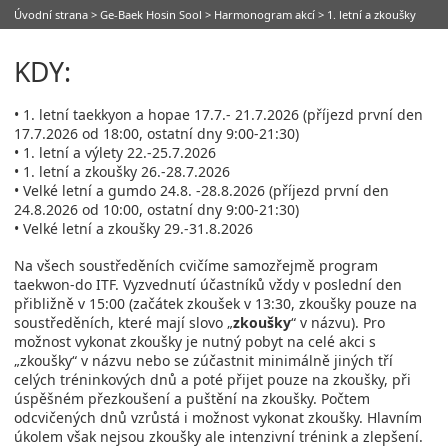
Úvodní strana
>
Ge-Baek Hosin Sool
>
Harmonogram akcí
> 1. letní a zkoušky
KDY:
• 1. letní taekkyon a hopae 17.7.- 21.7.2026 (příjezd první den
17.7.2026 od 18:00, ostatní dny 9:00-21:30)
• 1. letní a výlety 22.-25.7.2026
• 1. letní a zkoušky 26.-28.7.2026
• Velké letní a gumdo 24.8. -28.8.2026 (příjezd první den
24.8.2026 od 10:00, ostatní dny 9:00-21:30)
• Velké letní a zkoušky 29.-31.8.2026
Na všech soustředěních cvičíme samozřejmě program
taekwon-do ITF. Vyzvednutí účastníků vždy v poslední den
přibližně v 15:00 (začátek zkoušek v 13:30, zkoušky pouze na
soustředěních, které mají slovo „
zkoušky
“ v názvu). Pro
možnost vykonat zkoušky je nutný pobyt na celé akci s
„zkoušky“ v názvu nebo se zúčastnit minimálně jiných tří
celých tréninkových dnů a poté přijet pouze na zkoušky, při
úspěšném přezkoušení a puštění na zkoušky. Počtem
odcvičených dnů vzrůstá i možnost vykonat zkoušky. Hlavním
úkolem však nejsou zkoušky ale intenzivní trénink a zlepšení.