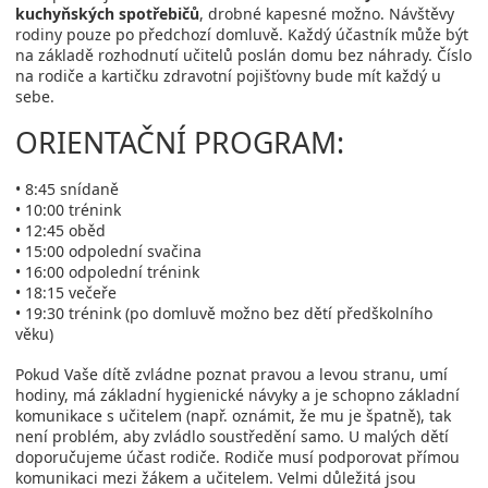
kuchyňských spotřebičů
, drobné kapesné možno. Návštěvy
rodiny pouze po předchozí domluvě. Každý účastník může být
na základě rozhodnutí učitelů poslán domu bez náhrady. Číslo
na rodiče a kartičku zdravotní pojišťovny bude mít každý u
sebe.
ORIENTAČNÍ PROGRAM:
• 8:45 snídaně
• 10:00 trénink
• 12:45 oběd
• 15:00 odpolední svačina
• 16:00 odpolední trénink
• 18:15 večeře
• 19:30 trénink (po domluvě možno bez dětí předškolního
věku)
Pokud Vaše dítě zvládne poznat pravou a levou stranu, umí
hodiny, má základní hygienické návyky a je schopno základní
komunikace s učitelem (např. oznámit, že mu je špatně), tak
není problém, aby zvládlo soustředění samo. U malých dětí
doporučujeme účast rodiče. Rodiče musí podporovat přímou
komunikaci mezi žákem a učitelem. Velmi důležitá jsou