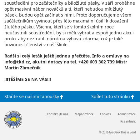
soustředění pro začátečníky a bíložluté pásky. V září proběhne
opět masivní nábor nováčků a ti, kteří nebudou mít žlutý
pásek, budou opět začínat s nimi. Proto doporučujeme všem
začátečníkům vyvinout přes léto maximální úsilí k dosažení
žlutého pásku. Všichni, kteří se v tomto školním roce
neúčastnili soustředění, by si měli vybrat alespoň jednu akci i
proto, aby neztratili nárok na výbavu zdarma, což je také
povinnost členství v naší škole.
Radši si celý leták ještě jednou přečtěte. Info a omluvy na
info@tkd.cz, akutní dotazy na tel. +420 603 302 739 Mistr
Martin Zámečník
!!!TĚŠÍME SE NA VÁS!!!
Staňte se
našimi
fanoušky
Sdílet
tuto stránku
Kontaktujte nás
Mapa stránek
Cookies
Administrace
Rss aktualit
© 2016 Ge-Baek Hosin Sool