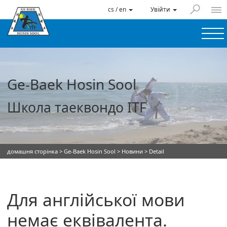
cs / en
Увійти
Ge-Baek Hosin Sool
Школа таеквондо ITF
домашня сторінка
>
Ge-Baek Hosin Sool
>
Новини
> Detail
Для англійської мови
немає еквівалента.