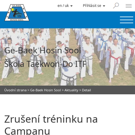
en / uk
Přihlásit se
Ge-Baek Hosin Sool
Škola Taekwon-Do ITF
Úvodní strana
>
Ge-Baek Hosin Sool
>
Aktuality
> Detail
Zrušení tréninku na
Campanu