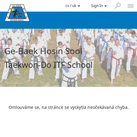
cs / uk
Sign In
Ge-Baek Hosin Sool
Taekwon-Do ITF School
Omlouváme se, na stránce se vyskytla neočekávaná chyba.