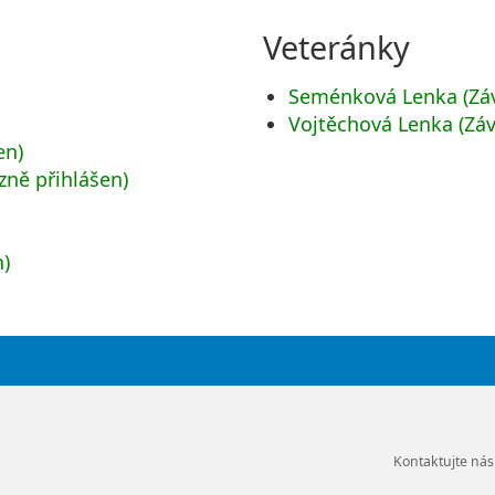
Veteránky
Seménková Lenka (Záv
Vojtěchová Lenka (Záv
en)
ně přihlášen)
)
n)
Kontaktujte nás