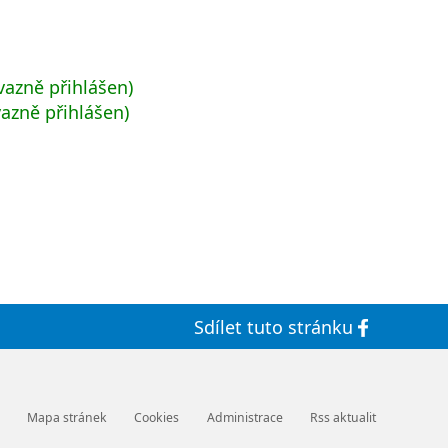
azně přihlášen)
azně přihlášen)
Sdílet
tuto stránku
Mapa stránek
Cookies
Administrace
Rss aktualit