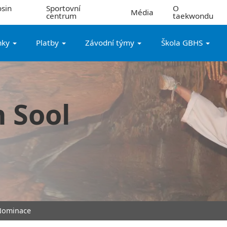
sin
Sportovní
O
Média
centrum
taekwondu
nky
Platby
Závodní týmy
Škola GBHS
 Sool
Nominace