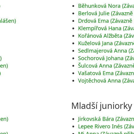
)
Běhunková Nora (Záva
Berlová Julie (Závazně
hlášen)
Drdová Ema (Závazně 
)
Klempířová Hana (Záv
Kořánová Alžběta (Záv
Kuželová Jana (Závazn
Sedlmajerová Anna (Z
)
Sochorová Johana (Záv
šen)
Šulcová Anna (Závazně
)
Vašatová Ema (Závazn
Vojtěchová Anna (Záva
Mladší juniorky
šen)
Jirkovská Bára (Závazn
Lepee Rivero Inés (Zá
šen)
Mi Anna (Závazně přih