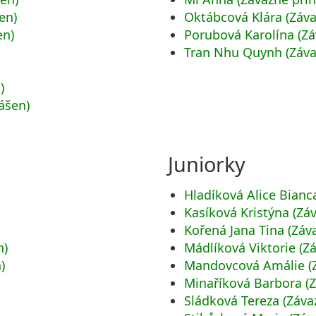
en)
Oktábcová Klára (Záva
en)
Porubová Karolína (Zá
Tran Nhu Quynh (Záva
)
ášen)
Juniorky
Hladíková Alice Bianc
Kasíková Kristýna (Zá
)
Kořená Jana Tina (Záv
n)
Mádlíková Viktorie (Z
)
Mandovcová Amálie (Z
)
Minaříková Barbora (Z
Sládková Tereza (Záva