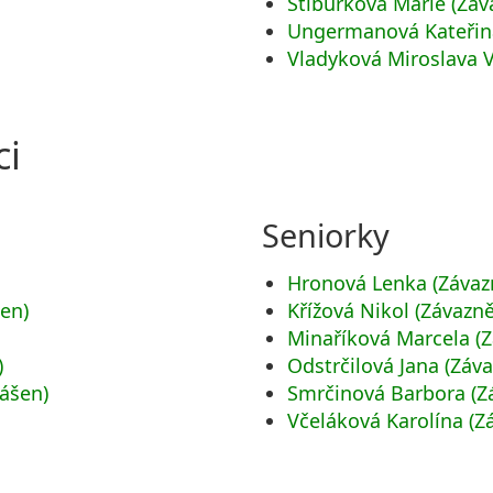
Stibůrková Marie (Záv
Ungermanová Kateřina
Vladyková Miroslava V
ci
Seniorky
Hronová Lenka (Závazn
šen)
Křížová Nikol (Závazně
)
Minaříková Marcela (Z
)
Odstrčilová Jana (Záva
ášen)
Smrčinová Barbora (Zá
Včeláková Karolína (Z