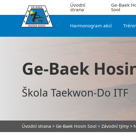
Úvodní
Ge-Baek Ho
strana
Sool
Harmonogram akcí
Tréni
Ge-Baek Hosin
Škola Taekwon-Do ITF
Úvodní strana
>
Ge-Baek Hosin Sool
>
Závodní týmy
> 