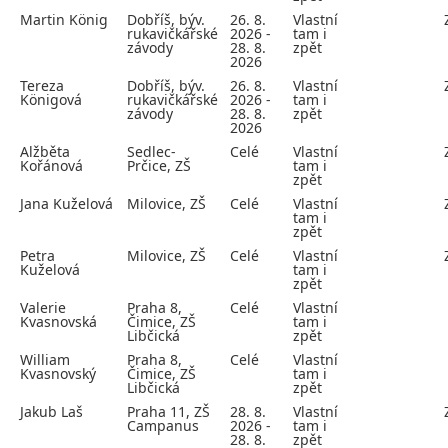
Martin König
Dobříš, býv.
26. 8.
Vlastní
rukavičkářské
2026 -
tam i
závody
28. 8.
zpět
2026
Tereza
Dobříš, býv.
26. 8.
Vlastní
Königová
rukavičkářské
2026 -
tam i
závody
28. 8.
zpět
2026
Alžběta
Sedlec-
Celé
Vlastní
Kořánová
Prčice, ZŠ
tam i
zpět
Jana Kuželová
Milovice, ZŠ
Celé
Vlastní
tam i
zpět
Petra
Milovice, ZŠ
Celé
Vlastní
Kuželová
tam i
zpět
Valerie
Praha 8,
Celé
Vlastní
Kvasnovská
Čimice, ZŠ
tam i
Libčická
zpět
William
Praha 8,
Celé
Vlastní
Kvasnovský
Čimice, ZŠ
tam i
Libčická
zpět
Jakub Laš
Praha 11, ZŠ
28. 8.
Vlastní
Campanus
2026 -
tam i
28. 8.
zpět