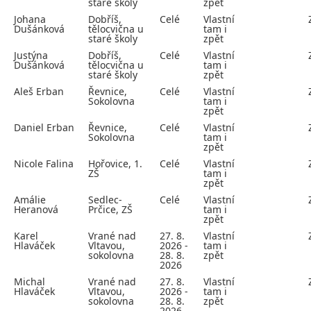
staré školy
zpět
Johana
Dobříš,
Celé
Vlastní
Dušánková
tělocvična u
tam i
staré školy
zpět
Justýna
Dobříš,
Celé
Vlastní
Dušánková
tělocvična u
tam i
staré školy
zpět
Aleš Erban
Řevnice,
Celé
Vlastní
Sokolovna
tam i
zpět
Daniel Erban
Řevnice,
Celé
Vlastní
Sokolovna
tam i
zpět
Nicole Falina
Hořovice, 1.
Celé
Vlastní
ZŠ
tam i
zpět
Amálie
Sedlec-
Celé
Vlastní
Heranová
Prčice, ZŠ
tam i
zpět
Karel
Vrané nad
27. 8.
Vlastní
Hlaváček
Vltavou,
2026 -
tam i
sokolovna
28. 8.
zpět
2026
Michal
Vrané nad
27. 8.
Vlastní
Hlaváček
Vltavou,
2026 -
tam i
sokolovna
28. 8.
zpět
2026