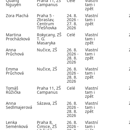
Quang
Praha 11, ZŠ
Celé
Vlastní
Nguyen
Campanus
tam i
zpět
Zora Plachá
Praha 5 -
24. 8.
Vlastní
Zbraslav,
2026 -
tam i
Centrum
27. 8.
zpět
Třešňovka
2026
Martina
Rokycany, ZŠ
Celé
Vlastní
Procházková
T. G.
tam i
Masaryka
zpět
Anna
Nučice, ZŠ
26. 8.
Vlastní
Průchová
2026 -
tam i
28. 8.
zpět
2026
Emma
Nučice, ZŠ
26. 8.
Vlastní
Průchová
2026 -
tam i
28. 8.
zpět
2026
Tomáš
Praha 11, ZŠ
Celé
Vlastní
Růžička
Campanus
tam i
zpět
Anna
Sázava, ZŠ
26. 8.
Vlastní
Sedlmajerová
2026 -
tam i
28. 8.
zpět
2026
Lenka
Praha 8,
26. 8.
Vlastní
Seménková
Čimice, ZŠ
2026 -
tam i