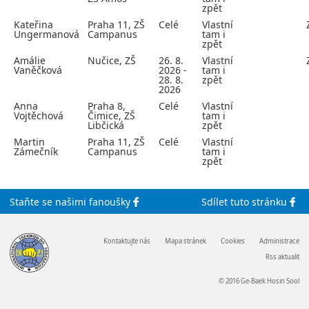
zpět
Kateřina
Praha 11, ZŠ
Celé
Vlastní
Ungermanová
Campanus
tam i
zpět
Amálie
Nučice, ZŠ
26. 8.
Vlastní
Vaněčková
2026 -
tam i
28. 8.
zpět
2026
Anna
Praha 8,
Celé
Vlastní
Vojtěchová
Čimice, ZŠ
tam i
Libčická
zpět
Martin
Praha 11, ZŠ
Celé
Vlastní
Zámečník
Campanus
tam i
zpět
Staňte se
našimi
fanoušky
Sdílet
tuto stránku
Kontaktujte nás
Mapa stránek
Cookies
Administrace
Rss aktualit
© 2016 Ge-Baek Hosin Sool