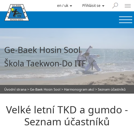
en / uk
Přihlásit se
Ge-Baek Hosin Sool
Škola Taekwon-Do ITF
Úvodní strana
>
Ge-Baek Hosin Sool
>
Harmonogram akcí
> Seznam účastníků
Velké letní TKD a gumdo -
Seznam účastníků