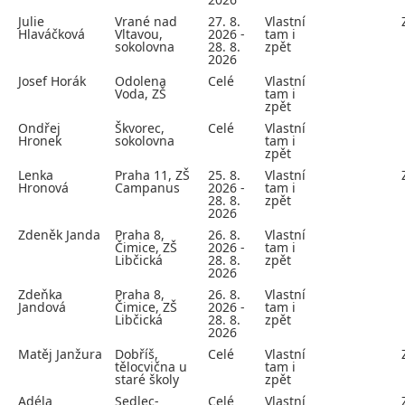
Julie
Vrané nad
27. 8.
Vlastní
Hlaváčková
Vltavou,
2026 -
tam i
sokolovna
28. 8.
zpět
2026
Josef Horák
Odolena
Celé
Vlastní
Voda, ZŠ
tam i
zpět
Ondřej
Škvorec,
Celé
Vlastní
Hronek
sokolovna
tam i
zpět
Lenka
Praha 11, ZŠ
25. 8.
Vlastní
Hronová
Campanus
2026 -
tam i
28. 8.
zpět
2026
Zdeněk Janda
Praha 8,
26. 8.
Vlastní
Čimice, ZŠ
2026 -
tam i
Libčická
28. 8.
zpět
2026
Zdeňka
Praha 8,
26. 8.
Vlastní
Jandová
Čimice, ZŠ
2026 -
tam i
Libčická
28. 8.
zpět
2026
Matěj Janžura
Dobříš,
Celé
Vlastní
tělocvična u
tam i
staré školy
zpět
Adéla
Sedlec-
Celé
Vlastní