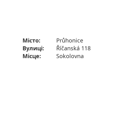
Місто:
Průhonice
Вулиці:
Říčanská 118
Місце:
Sokolovna