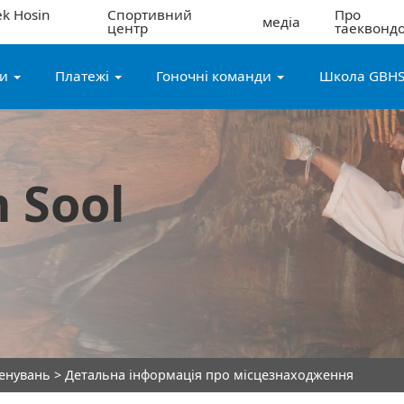
k Hosin
Спортивний
Про
медіа
центр
таеквонд
ги
Платежі
Гоночні команди
Школа GBH
 Sool
ренувань
> Детальна інформація про місцезнаходження