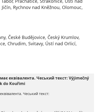
 Tábor, Prachatice, Strakonice, Ústí nad
 Jičín, Rychnov nad Kněžnou, Olomouc,
ny, České Budějovice, Český Krumlov,
ce, Chrudim, Svitavy, Ústí nad Orlicí,
має еквівалента. Чеський текст: Výjimečný
k do Kouřimi
еквівалента. Чеський текст: