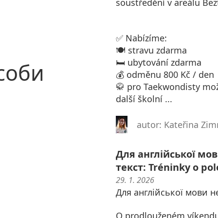
soustředění v areálu Bez
✅ Nabízíme:
🍽️ stravu zdarma
🛏️ ubytování zdarma
соби
💰 odměnu 800 Kč / den
🥋 pro Taekwondisty možn
další školní ...
autor: Kateřina Z
Для англійської мо
текст: Tréninky o po
29. 1. 2026
Для англійської мови н
O prodlouženém víkendu p