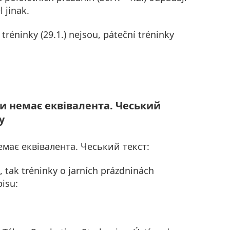
l jinak.
réninky (29.1.) nejsou, páteční tréninky
ви немає еквівалента. Чеський
y
емає еквівалента. Чеський текст:
, tak tréninky o jarních prázdninách
isu: