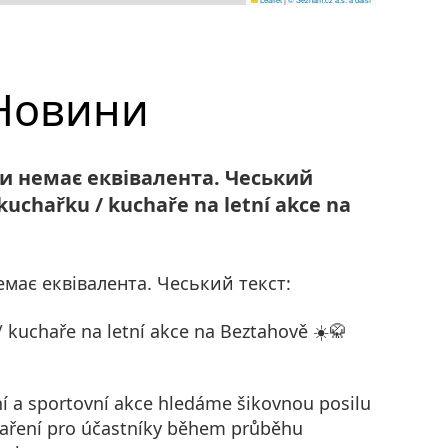
Новини
ви немає еквівалента. Чеський
kuchařku / kuchaře na letní akce na
емає еквівалента. Чеський текст:
 kuchaře na letní akce na Beztahově ☀️🥋
ní a sportovní akce hledáme šikovnou posilu
vaření pro účastníky během průběhu