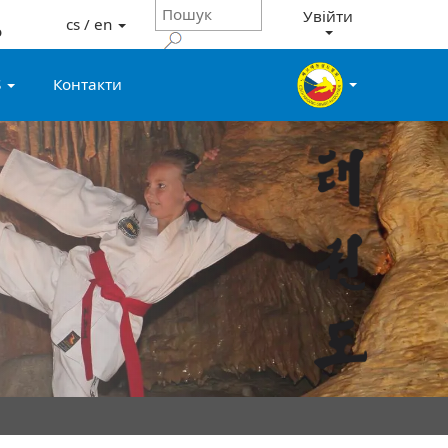
Увійти
cs / en
о
S
Контакти