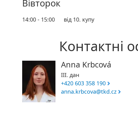
Вівторок
14:00 - 15:00
від 10. купу
Контактні о
Anna Krbcová
III. дан
+420 603 358 190
anna.krbcova@tkd.cz