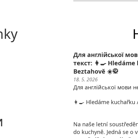
nky
Для англійської мо
текст: 👩‍🍳 Hledáme 
Beztahově ☀️🥋
18. 5. 2026
Для англійської мови н
👩‍🍳 Hledáme kuchařku /
и
Na naše letní soustředě
do kuchyně. Jedná se o 