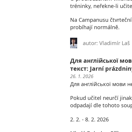
tréninky, neřekne-li učite
Na Campanusu čtvrteční t
probíhají normálně.
autor: Vladimír Laš
Для англійської мо
текст: Jarní prázdnin
26. 1. 2026
Для англійської мови н
Pokud učitel neurčí jinak
odpadají dle tohoto soup
2. 2. - 8. 2. 2026