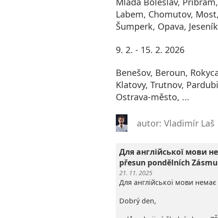
Mladá Boleslav, Příbram,
Labem, Chomutov, Most,
Šumperk, Opava, Jeseník
9. 2. - 15. 2. 2026
Benešov, Beroun, Rokyca
Klatovy, Trutnov, Pardubi
Ostrava-město, ...
autor: Vladimír Laš
Для англійської мови не
přesun pondělních Zásmu
21. 11. 2025
Для англійської мови немає 
Dobrý den,