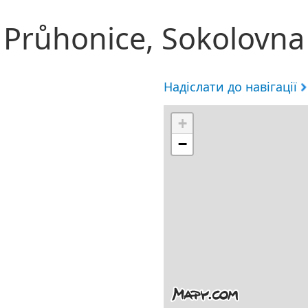
Průhonice, Sokolovna
Надіслати до навігації
+
−