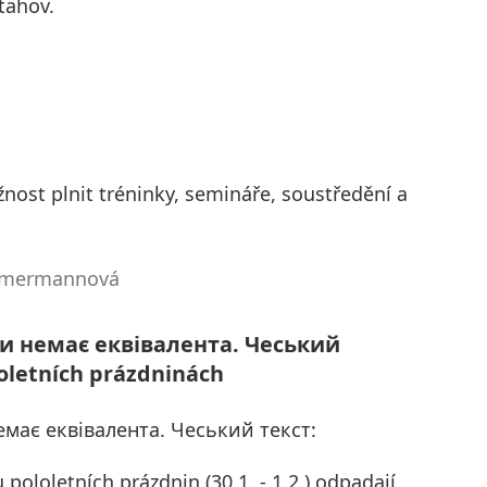
tahov.
ost plnit tréninky, semináře, soustředění a
immermannová
ви немає еквівалента. Чеський
loletních prázdninách
емає еквівалента. Чеський текст:
ololetních prázdnin (30.1. - 1.2.) odpadají