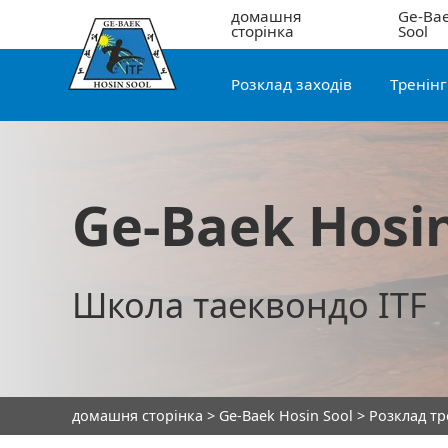
домашня
Ge-Bae
сторінка
Sool
Розклад заходів
Тренін
Ge-Baek Hosin
Школа таеквондо ITF
домашня сторінка
>
Ge-Baek Hosin Sool
>
Розклад т