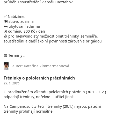
průběhu soustředění v areálu Beztahov.
✅ Nabízíme:
🍽️ stravu zdarma
🛏️ ubytování zdarma
💰 odměnu 800 Kč / den
🥋 pro Taekwondisty možnost plnit tréninky, semináře,
soustředění a další školní povinnosti zároveň s brigádou
📅 Termíny ...
autor: Kateřina Zimmermannová
Tréninky o pololetních prázdninách
29. 1. 2026
O prodlouženém víkendu pololetních prázdnin (30.1. - 1.2.)
odpadají tréninky, neřekne-li učitel jinak.
Na Campanusu čtvrteční tréninky (29.1.) nejsou, páteční
tréninky probíhají normálně.