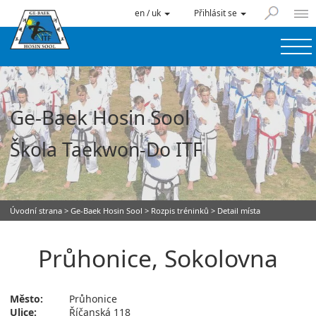
en / uk
Přihlásit se
Ge-Baek Hosin Sool
Škola Taekwon-Do ITF
Úvodní strana
>
Ge-Baek Hosin Sool
>
Rozpis tréninků
> Detail místa
Průhonice, Sokolovna
Město:
Průhonice
Ulice:
Říčanská 118