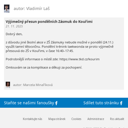
autor: Vladimír Laš
Výjimečný přesun pondělních Zásmuk do Kouřimi
21. 11. 2025
Dobrý den,
z důvodu jiné školní akce v ZŠ Zásmuky nebude možné v pondělí (24.11.)
využít tamní tělocvičnu. Pondělní trénink taekwonda se proto výjimečně
přesouvá do ZŠ v Kouřimi, v čase 16:40–17:45.
Podrobnější informace o místě zde: https://www.tkd.cz/kourim
Omlouvám se za komplikace a děkuji za pochopení.
autor: Marcela Minaříková
Staňte se
našimi
fanoušky
Sdílet
tuto stránku
Kontaktujte nás
Mapa stránek
Cookies
Administrace
Rss aktualit