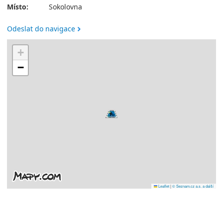
Místo:
Sokolovna
Odeslat do navigace
+
−
Leaflet
|
© Seznam.cz a.s. a další