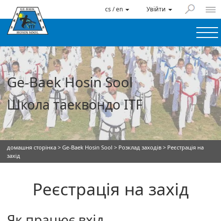
cs / en
Увійти
Ge-Baek Hosin Sool
Школа таеквондо ITF
домашня сторінка
>
Ge-Baek Hosin Sool
>
Розклад заходів
> Реєстрація на
захід
Реєстрація на захід
Як працює вхід