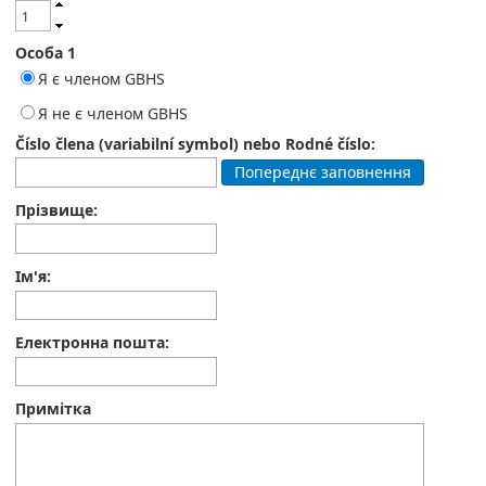
Особа 1
Я є членом GBHS
Я не є членом GBHS
Číslo člena (variabilní symbol) nebo Rodné číslo:
Попереднє заповнення
Прізвище:
Ім'я:
Електронна пошта:
Примітка