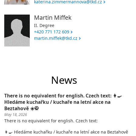
katerina.zimmermannova@tkd.cz
Martin Miffek
II. Degree
+420 771 172 609
martin.miffek@tkd.cz
News
There is no equivalent for english. Czech text: 👩‍🍳
Hledáme kuchařku / kuchaře na letní akce na
Beztahově ☀️🥋
May 18, 2026
There is no equivalent for english. Czech text:
👩‍🍳 Hledáme kuchařku / kuchaře na letní akce na Beztahově