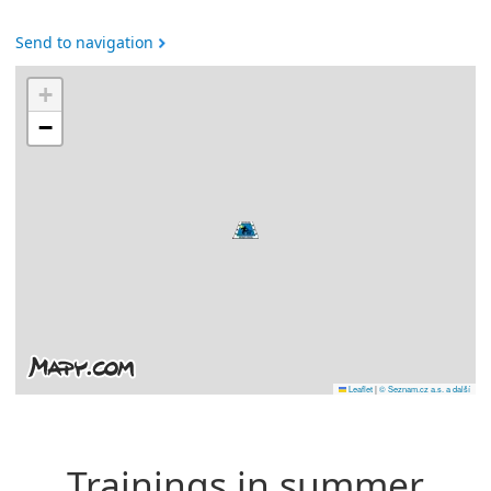
Send to navigation
+
−
Leaflet
|
© Seznam.cz a.s. a další
Trainings in summer