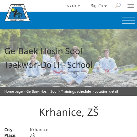
cs / uk
Sign In
Ge-Baek Hosin Sool
Taekwon-Do ITF School
Home page
>
Ge-Baek Hosin Sool
>
Trainings schedule
> Location detail
Krhanice, ZŠ
City:
Krhanice
Place:
ZŠ