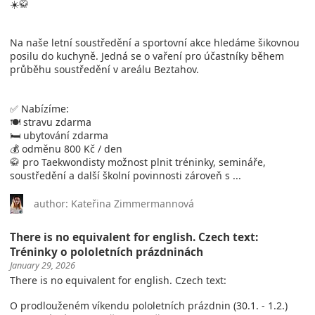
☀️🥋
Na naše letní soustředění a sportovní akce hledáme šikovnou
posilu do kuchyně. Jedná se o vaření pro účastníky během
průběhu soustředění v areálu Beztahov.
✅ Nabízíme:
🍽️ stravu zdarma
🛏️ ubytování zdarma
💰 odměnu 800 Kč / den
🥋 pro Taekwondisty možnost plnit tréninky, semináře,
soustředění a další školní povinnosti zároveň s ...
author: Kateřina Zimmermannová
There is no equivalent for english. Czech text:
Tréninky o pololetních prázdninách
January 29, 2026
There is no equivalent for english. Czech text:
O prodlouženém víkendu pololetních prázdnin (30.1. - 1.2.)