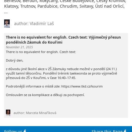
Benešov, Beroun, Rokycany, České Budějovice, Český Krumlov,
Klatovy, Trutnov, Pardubice, Chrudim, Svitavy, Ústí nad Orlicí,
...
author: Vladimír Laš
There is no equivalent for english. Czech text: Výjimečný přesun
pondělních Zásmuk do Kouřimi
November 21, 2025
There is no equivalent for english. Czech text:
Dobrý den,
z důvodu jiné školní akce v ZŠ Zásmuky nebude možné v pondělí (24.11.)
využít tamní tělocvičnu. Pondělní trénink taekwonda se proto výjimečně
přesouvá do ZŠ v Kouřimi, v čase 16:40–17:45.
Podrobnější informace o místě zde: https://www.tkd.cz/kourim
Omlouvám se za komplikace a děkuji za pochopení.
author: Marcela Minaříková
Follow us
Share this Page