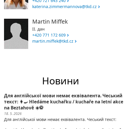
+420 721 643 240
katerina.zimmermannova@tkd.cz
Martin Miffek
II. дан
+420 771 172 609
martin.miffek@tkd.cz
Новини
Для англійської мови немає еквівалента. Чеський
текст: 👩‍🍳 Hledáme kuchařku / kuchaře na letní akce
na Beztahově ☀️🥋
18. 5. 2026
Для англійської мови немає еквівалента. Чеський текст: