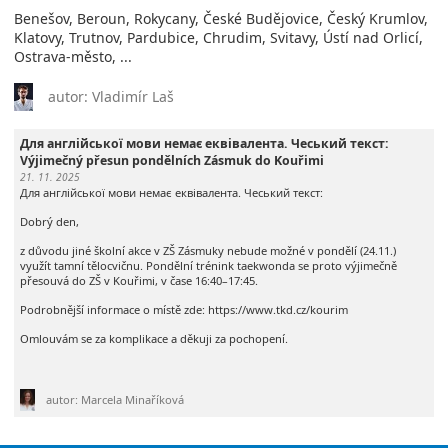
Benešov, Beroun, Rokycany, České Budějovice, Český Krumlov,
Klatovy, Trutnov, Pardubice, Chrudim, Svitavy, Ústí nad Orlicí,
Ostrava-město, ...
autor: Vladimír Laš
Для англійської мови немає еквівалента. Чеський текст:
Výjimečný přesun pondělních Zásmuk do Kouřimi
21. 11. 2025
Для англійської мови немає еквівалента. Чеський текст:
Dobrý den,
z důvodu jiné školní akce v ZŠ Zásmuky nebude možné v pondělí (24.11.)
využít tamní tělocvičnu. Pondělní trénink taekwonda se proto výjimečně
přesouvá do ZŠ v Kouřimi, v čase 16:40–17:45.
Podrobnější informace o místě zde: https://www.tkd.cz/kourim
Omlouvám se za komplikace a děkuji za pochopení.
autor: Marcela Minaříková