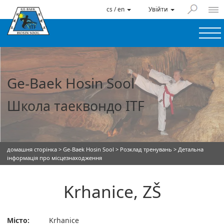
cs / en
Увійти
Ge-Baek Hosin Sool
Школа таеквондо ITF
домашня сторінка
>
Ge-Baek Hosin Sool
>
Розклад тренувань
> Детальна
інформація про місцезнаходження
Krhanice, ZŠ
Місто:
Krhanice