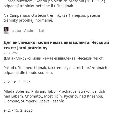
O prodlouženém víkendu pololetních prázdnin (30.1. - 1.2.)
odpadají tréninky, neřekne-li učitel jinak.
Na Campanusu čtvrteční tréninky (29.1.) nejsou, páteční
tréninky probíhají normálně.
autor: Vladimír Laš
Для англійської мови немає еквівалента. Чеський
текст: Jarní prázdniny
26. 1. 2026
Для англійської мови немає еквівалента. Чеський текст:
Pokud učitel neurčí jinak, tak tréninky o jarních prázdninách
odpadají dle tohoto soupisu:
2. 2. - 8. 2. 2026
Mladá Boleslav, Příbram, Tábor, Prachatice, Strakonice, Ústí
nad Labem, Chomutov, Most, Jičín, Rychnov nad Kněžnou,
Olomouc, Šumperk, Opava, Jeseník
9. 2. - 15. 2. 2026