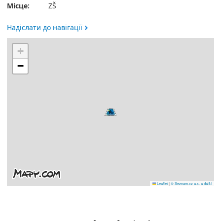
Місце:
ZŠ
Надіслати до навігації
+
−
Leaflet
|
© Seznam.cz a.s. a další