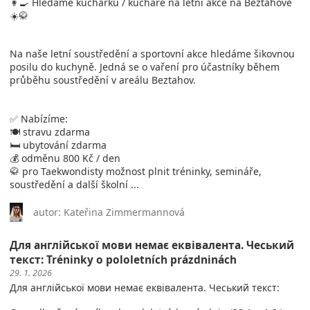
👩‍🍳 Hledáme kuchařku / kuchaře na letní akce na Beztahově
☀️🥋
Na naše letní soustředění a sportovní akce hledáme šikovnou
posilu do kuchyně. Jedná se o vaření pro účastníky během
průběhu soustředění v areálu Beztahov.
✅ Nabízíme:
🍽️ stravu zdarma
🛏️ ubytování zdarma
💰 odměnu 800 Kč / den
🥋 pro Taekwondisty možnost plnit tréninky, semináře,
soustředění a další školní ...
autor: Kateřina Zimmermannová
Для англійської мови немає еквівалента. Чеський
текст: Tréninky o pololetních prázdninách
29. 1. 2026
Для англійської мови немає еквівалента. Чеський текст: