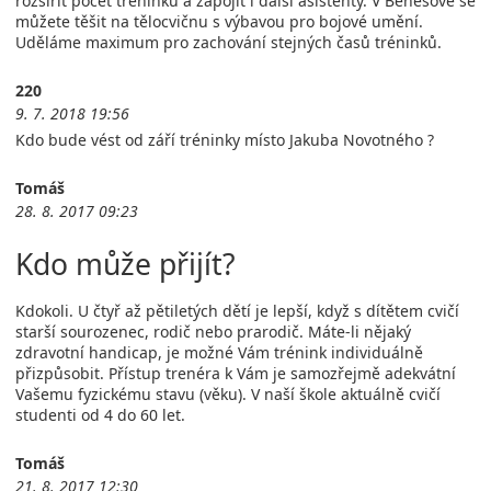
rozšířit počet tréninků a zapojit i další asistenty. V Benešově se
můžete těšit na tělocvičnu s výbavou pro bojové umění.
Uděláme maximum pro zachování stejných časů tréninků.
220
9. 7. 2018 19:56
Kdo bude vést od září tréninky místo Jakuba Novotného ?
Tomáš
28. 8. 2017 09:23
Kdo může přijít?
Kdokoli. U čtyř až pětiletých dětí je lepší, když s dítětem cvičí
starší sourozenec, rodič nebo prarodič. Máte-li nějaký
zdravotní handicap, je možné Vám trénink individuálně
přizpůsobit. Přístup trenéra k Vám je samozřejmě adekvátní
Vašemu fyzickému stavu (věku). V naší škole aktuálně cvičí
studenti od 4 do 60 let.
Tomáš
21. 8. 2017 12:30