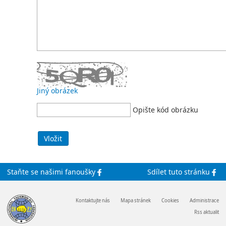
Jiný obrázek
Opište kód obrázku
Staňte se
našimi
fanoušky
Sdílet
tuto stránku
Kontaktujte nás
Mapa stránek
Cookies
Administrace
Rss aktualit