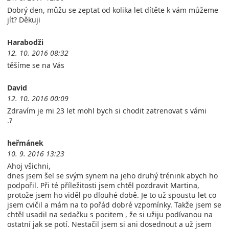
Dobrý den, můžu se zeptat od kolika let dítěte k vám můžeme
jít? Děkuji
Harabodži
12. 10. 2016 08:32
těšíme se na Vás
David
12. 10. 2016 00:09
Zdravím je mi 23 let mohl bych si chodit zatrenovat s vámi
.?
heřmánek
10. 9. 2016 13:23
Ahoj všichni,
dnes jsem šel se svým synem na jeho druhý trénink abych ho
podpořil. Při té příležitosti jsem chtěl pozdravit Martina,
protože jsem ho viděl po dlouhé době. Je to už spoustu let co
jsem cvičil a mám na to pořád dobré vzpomínky. Takže jsem se
chtěl usadil na sedačku s pocitem , že si užiju podívanou na
ostatní jak se potí. Nestačil jsem si ani dosednout a už jsem