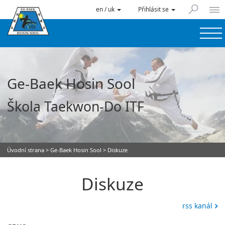
en / uk
Přihlásit se
Ge-Baek Hosin Sool
Škola Taekwon-Do ITF
Úvodní strana
>
Ge-Baek Hosin Sool
> Diskuze
Diskuze
rss kanál