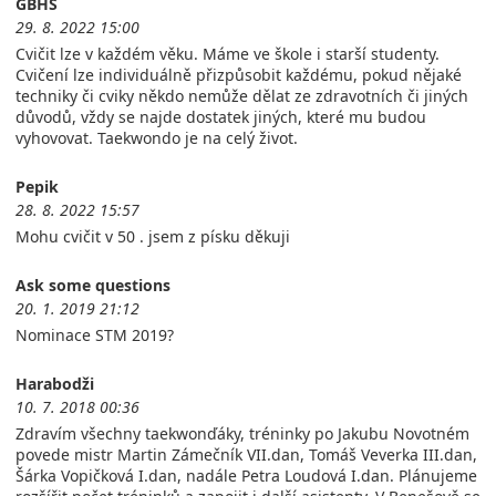
GBHS
29. 8. 2022 15:00
Cvičit lze v každém věku. Máme ve škole i starší studenty.
Cvičení lze individuálně přizpůsobit každému, pokud nějaké
techniky či cviky někdo nemůže dělat ze zdravotních či jiných
důvodů, vždy se najde dostatek jiných, které mu budou
vyhovovat. Taekwondo je na celý život.
Pepik
28. 8. 2022 15:57
Mohu cvičit v 50 . jsem z písku děkuji
Ask some questions
20. 1. 2019 21:12
Nominace STM 2019?
Harabodži
10. 7. 2018 00:36
Zdravím všechny taekwonďáky, tréninky po Jakubu Novotném
povede mistr Martin Zámečník VII.dan, Tomáš Veverka III.dan,
Šárka Vopičková I.dan, nadále Petra Loudová I.dan. Plánujeme