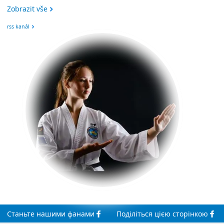
Zobrazit vše
rss kanál
Станьте
нашими
фанами
Поділіться
цією сторінкою