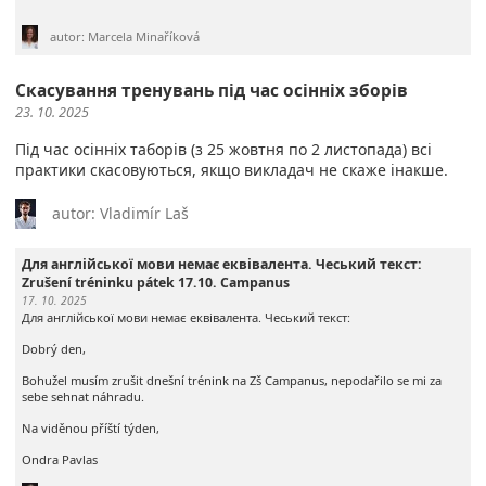
autor: Marcela Minaříková
Скасування тренувань під час осінніх зборів
23. 10. 2025
Під час осінніх таборів (з 25 жовтня по 2 листопада) всі
практики скасовуються, якщо викладач не скаже інакше.
autor: Vladimír Laš
Для англійської мови немає еквівалента. Чеський текст:
Zrušení tréninku pátek 17.10. Campanus
17. 10. 2025
Для англійської мови немає еквівалента. Чеський текст:
Dobrý den,
Bohužel musím zrušit dnešní trénink na Zš Campanus, nepodařilo se mi za
sebe sehnat náhradu.
Na viděnou příští týden,
Ondra Pavlas