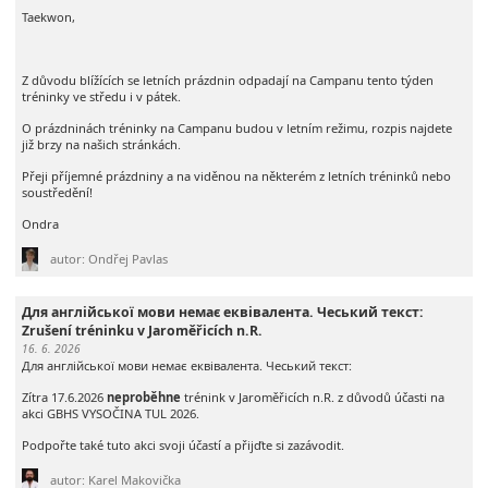
Taekwon,
Z důvodu blížících se letních prázdnin odpadají na Campanu tento týden
tréninky ve středu i v pátek.
O prázdninách tréninky na Campanu budou v letním režimu, rozpis najdete
již brzy na našich stránkách.
Přeji příjemné prázdniny a na viděnou na některém z letních tréninků nebo
soustředění!
Ondra
autor: Ondřej Pavlas
Для англійської мови немає еквівалента. Чеський текст:
Zrušení tréninku v Jaroměřicích n.R.
16. 6. 2026
Для англійської мови немає еквівалента. Чеський текст:
Zítra 17.6.2026
neproběhne
trénink v Jaroměřicích n.R. z důvodů účasti na
akci GBHS VYSOČINA TUL 2026.
Podpořte také tuto akci svoji účastí a přijďte si zazávodit.
autor: Karel Makovička