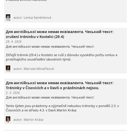
autor: Lenka Seménková
Для англійської мови немає еквівалента. Чеський текст:
zrušení tréninku v Kostelci (29.4)
28. 4. 2026
Для англійської мови немає еквівалента. Чеський текст:
Zítřejší trénink (29.4.) v Kostelci se ruší z důvodu vysokého počtu omluv a
probíhajícího soustředění závodních týmů.
autor: Marcela Minaříková
Для англійської мови немає еквівалента. Чеський текст:
Tréninky v Čisovicích a v Davli o prázdninách nejsou.
2. 3. 2026
Для англійської мови немає еквівалента. Чеський текст:
Tento týden jsou prázdniny a výjimečně nebudou tréninky v pondělí 2.3. v
Čisovicích a ve středu 4.3. v Davli.Martin Krása
autor: Martin Krása