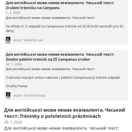
Для англійської мови немає еквівалента. Чеський текст:
Zrušení tréninku na Campanu
1. 3. 2026
Для англійської мови немає еквівалента. Чеський текст:
Ve středu 4. 3. odpadá na Campanusu trénink od 20:30 kvůli semináři pro IV.
dany.
autor: Vladimír Laš
Для англійської мови немає еквівалента. Чеський текст:
Dnešní páteční trénink na ZŠ Campanus zrušen
30. 1. 2026
Для англійської мови немає еквівалента. Чеський текст:
Z důvodu hojných omluv nakonec i páteční Campanusový trénink odpadá.
Ondřej Pavlas
autor: Ondřej Pavlas
Для англійської мови немає еквівалента. Чеський
текст: Tréninky o pololetních prázdninách
29. 1. 2026
Для англійської мови немає еквівалента. Чеський текст: