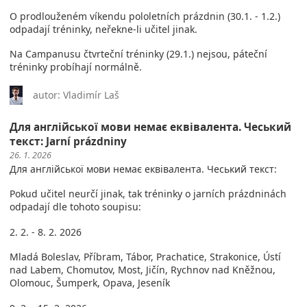
O prodlouženém víkendu pololetních prázdnin (30.1. - 1.2.)
odpadají tréninky, neřekne-li učitel jinak.
Na Campanusu čtvrteční tréninky (29.1.) nejsou, páteční
tréninky probíhají normálně.
autor: Vladimír Laš
Для англійської мови немає еквівалента. Чеський
текст: Jarní prázdniny
26. 1. 2026
Для англійської мови немає еквівалента. Чеський текст:
Pokud učitel neurčí jinak, tak tréninky o jarních prázdninách
odpadají dle tohoto soupisu:
2. 2. - 8. 2. 2026
Mladá Boleslav, Příbram, Tábor, Prachatice, Strakonice, Ústí
nad Labem, Chomutov, Most, Jičín, Rychnov nad Kněžnou,
Olomouc, Šumperk, Opava, Jeseník