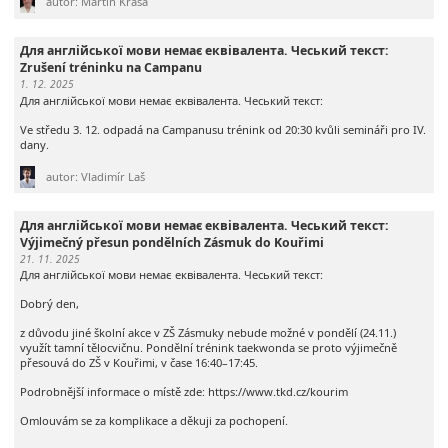
autor: Martin Krása
Для англійської мови немає еквівалента. Чеський текст:
Zrušení tréninku na Campanu
1. 12. 2025
Для англійської мови немає еквівалента. Чеський текст:
Ve středu 3. 12. odpadá na Campanusu trénink od 20:30 kvůli semináři pro IV.
dany.
autor: Vladimír Laš
Для англійської мови немає еквівалента. Чеський текст:
Výjimečný přesun pondělních Zásmuk do Kouřimi
21. 11. 2025
Для англійської мови немає еквівалента. Чеський текст:
Dobrý den,
z důvodu jiné školní akce v ZŠ Zásmuky nebude možné v pondělí (24.11.)
využít tamní tělocvičnu. Pondělní trénink taekwonda se proto výjimečně
přesouvá do ZŠ v Kouřimi, v čase 16:40–17:45.
Podrobnější informace o místě zde: https://www.tkd.cz/kourim
Omlouvám se za komplikace a děkuji za pochopení.