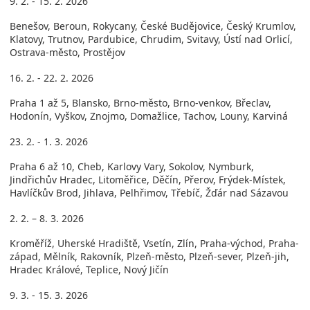
9. 2. - 15. 2. 2026
Benešov, Beroun, Rokycany, České Budějovice, Český Krumlov,
Klatovy, Trutnov, Pardubice, Chrudim, Svitavy, Ústí nad Orlicí,
Ostrava-město, Prostějov
16. 2. - 22. 2. 2026
Praha 1 až 5, Blansko, Brno-město, Brno-venkov, Břeclav,
Hodonín, Vyškov, Znojmo, Domažlice, Tachov, Louny, Karviná
23. 2. - 1. 3. 2026
Praha 6 až 10, Cheb, Karlovy Vary, Sokolov, Nymburk,
Jindřichův Hradec, Litoměřice, Děčín, Přerov, Frýdek-Místek,
Havlíčkův Brod, Jihlava, Pelhřimov, Třebíč, Žďár nad Sázavou
2. 2. – 8. 3. 2026
Kroměříž, Uherské Hradiště, Vsetín, Zlín, Praha-východ, Praha-
západ, Mělník, Rakovník, Plzeň-město, Plzeň-sever, Plzeň-jih,
Hradec Králové, Teplice, Nový Jičín
9. 3. - 15. 3. 2026