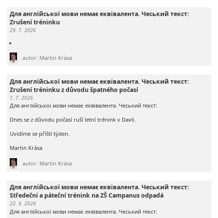
Для англійської мови немає еквівалента. Чеський текст:
Zrušení tréninku
29. 7. 2026
autor: Martin Krása
Для англійської мови немає еквівалента. Чеський текст:
Zrušení tréninku z důvodu špatného počasí
1. 7. 2026
Для англійської мови немає еквівалента. Чеський текст:
Dnes se z důvodu počasí ruší letní trénink v Davli.
Uvidíme se příští týden.
Martin Krása
autor: Martin Krása
Для англійської мови немає еквівалента. Чеський текст:
Středeční a páteční trénink na ZŠ Campanus odpadá
22. 6. 2026
Для англійської мови немає еквівалента. Чеський текст: