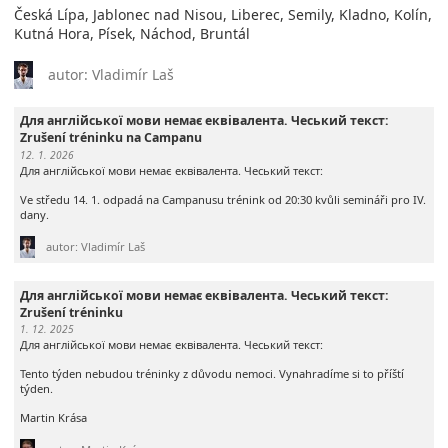
Česká Lípa, Jablonec nad Nisou, Liberec, Semily, Kladno, Kolín,
Kutná Hora, Písek, Náchod, Bruntál
autor: Vladimír Laš
Для англійської мови немає еквівалента. Чеський текст:
Zrušení tréninku na Campanu
12. 1. 2026
Для англійської мови немає еквівалента. Чеський текст:
Ve středu 14. 1. odpadá na Campanusu trénink od 20:30 kvůli semináři pro IV.
dany.
autor: Vladimír Laš
Для англійської мови немає еквівалента. Чеський текст:
Zrušení tréninku
1. 12. 2025
Для англійської мови немає еквівалента. Чеський текст:
Tento týden nebudou tréninky z důvodu nemoci. Vynahradíme si to příští
týden.
Martin Krása