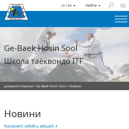
cs / en
Увійти
Ge-Baek Hosin Sool
Школа таеквондо ITF
домашня сторінка
>
Ge-Baek Hosin Sool
> Новини
Новини
Nastavení odběru aktualit