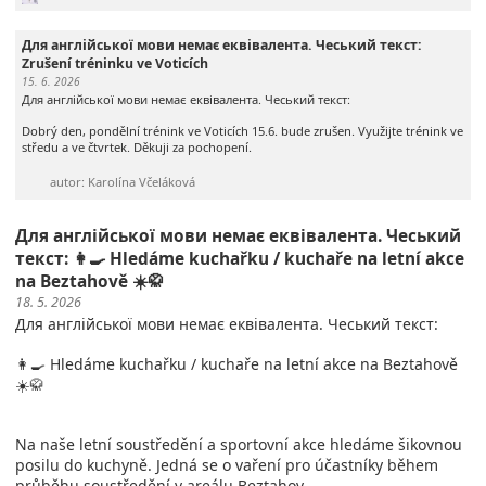
Для англійської мови немає еквівалента. Чеський текст:
Zrušení tréninku ve Voticích
15. 6. 2026
Для англійської мови немає еквівалента. Чеський текст:
Dobrý den, pondělní trénink ve Voticích 15.6. bude zrušen. Využijte trénink ve
středu a ve čtvrtek. Děkuji za pochopení.
autor: Karolína Včeláková
Для англійської мови немає еквівалента. Чеський
текст: 👩‍🍳 Hledáme kuchařku / kuchaře na letní akce
na Beztahově ☀️🥋
18. 5. 2026
Для англійської мови немає еквівалента. Чеський текст:
👩‍🍳 Hledáme kuchařku / kuchaře na letní akce na Beztahově
☀️🥋
Na naše letní soustředění a sportovní akce hledáme šikovnou
posilu do kuchyně. Jedná se o vaření pro účastníky během
průběhu soustředění v areálu Beztahov.