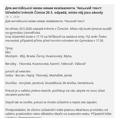
Для англійської мови немає еквівалента. Чеський текст:
Středeční trénink Čimice 20.5. odpadá, místo něj jsou závody
18. 5. 2026
Для англійської мови немає еквівалента. Чеський текст:
Ve středu 20.5.2026 odpadá trénink v Čimicích. Místo něj bude týmová soutěž
na gymnáziu Litoměřická.
Sraz účastníků bude v 17.15 na Střížkově na zastávce linky 152 směr Česko
moravská, případně přímo před horním vchodem do Gymnázia v 17.30.
Týmy:
žáci:
Moshpiti - Bílý, Brada, Černý, Kvasnovský, Myha.
Berušky - Tikovská, Kvasnovská, Kasmi?, Válková?, Vášová?
Junioři až veteráni:
Solba - Burian, Hejný, Tikovský, Macháček, Janda
Sluníčka - Korýdek, Jandová, Dosedělová, Mi Anička, Seménková.
Pokud je u vašeho jména otazník, potřebuji od vás, abyste mi svou účast
obratem potvrdili.
Stejně tak se ozvěte, pokud se chcete zúčastnit a nejste zde zapsáni.
Předpokládám, že všichni zúčastnění máte platnou lékařskou prohlídku od
vašeho praktického nebo dětského lékaře na svazovém webu. Případně řešte
s Katkou Zimmermanovou.