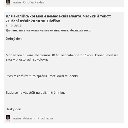
autor: Ondřej Pavlas
Для англійської мови немає еквівалента. Чеський текст:
Zrušení tréninku 10.10. Divišov
8. 10. 2025
Для англійської мови немає еквівалента. Чеський текст:
Dobrý den,
Moc se omlouvám, ale trénink 10.10. neproběhne z důvodu konání městské
akce v prostorách sokolovny.
Prosím rozšiřte tuto zprávu i mezi další studenty.
Budu se na vás těšit na dalším tréninku.
Hezký den.
autor: Adam Jiří Procházka