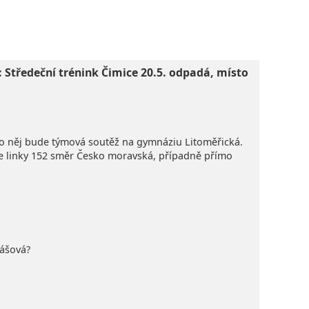
t: Středeční trénink Čimice 20.5. odpadá, místo
to něj bude týmová soutěž na gymnáziu Litoměřická.
ce linky 152 směr Česko moravská, případně přímo
Vášová?