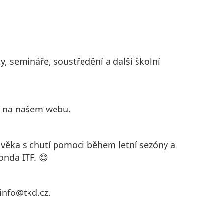
, semináře, soustředění a další školní
e na našem webu.
věka s chutí pomoci během letní sezóny a
onda ITF. 😊
 info@tkd.cz.