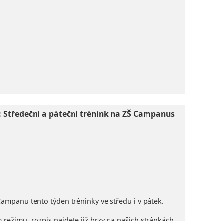
xt: Středeční a páteční trénink na ZŠ Campanus
Campanu tento týden tréninky ve středu i v pátek.
ežimu, rozpis najdete již brzy na našich stránkách.