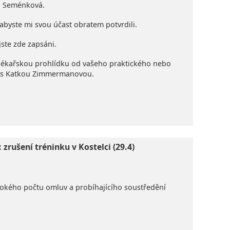
a, Seménková.
abyste mi svou účast obratem potvrdili.
jste zde zapsáni.
 lékařskou prohlídku od vašeho praktického nebo
e s Katkou Zimmermanovou.
 zrušení tréninku v Kostelci (29.4)
 vysokého počtu omluv a probíhajícího soustředění