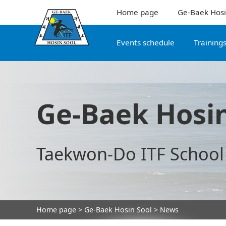
Home page
Ge-Baek Hosi
Events schedule
Training
Ge-Baek Hosin
Taekwon-Do ITF School
Home page
>
Ge-Baek Hosin Sool
> News