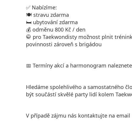
✅ Nabízíme:
🍽️ stravu zdarma
🛏️ ubytování zdarma
💰 odměnu 800 Kč / den
🥋 pro Taekwondisty možnost plnit tréninky
povinnosti zároveň s brigádou
📅 Termíny akcí a harmonogram naleznet
Hledáme spolehlivého a samostatného člo
být součástí skvělé party lidí kolem Taekw
V případě zájmu nás kontaktujte na email