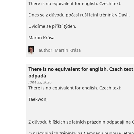
There is no equivalent for english. Czech text:
Dnes se z důvodu počasí ruší letní trénink v Davli.
Uvidíme se příští týden.
Martin Krása
author: Martin Krása
There is no equivalent for english. Czech te
odpadá
June 22, 2026
There is no equivalent for english. Czech text:
Taekwon,
Z důvodu blížících se letních prázdnin odpadají na 
O prázdninách tréninky na Campanu budou v letním r