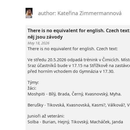
author: Kateřina Zimmermannová
There is no equivalent for english. Czech tex
něj jsou závody
May 18, 2026
There is no equivalent for english. Czech text:
Ve středu 20.5.2026 odpadá trénink v Čimicích. Mís
Sraz účastníků bude v 17.15 na Střížkově na zastáv
před horním vchodem do Gymnázia v 17.30.
Týmy:
žáci:
Moshpiti - Bílý, Brada, Černý, Kvasnovský, Myha.
Berušky - Tikovská, Kvasnovská, Kasmi?, Válková?, 
Junioři až veteráni:
Solba - Burian, Hejný, Tikovský, Macháček, Janda