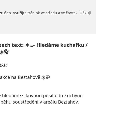
rušen. Využijte trénink ve středu a ve čtvrtek. Děkuji
Czech text: 👩‍🍳 Hledáme kuchařku /
☀️🥋
ext:
 akce na Beztahově ☀️🥋
ce hledáme šikovnou posilu do kuchyně.
ůběhu soustředění v areálu Beztahov.