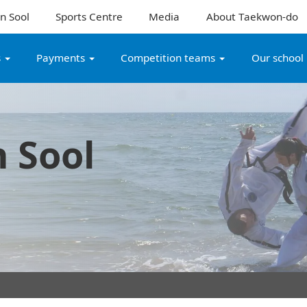
n Sool
Sports Centre
Media
About Taekwon-do
s
Payments
Competition teams
Our school
 Sool