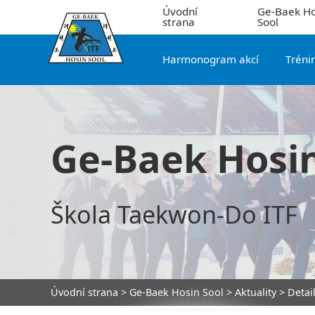
Úvodní
Ge-Baek Ho
strana
Sool
Harmonogram akcí
Tréni
Ge-Baek Hosin
Škola Taekwon-Do ITF
Úvodní strana
>
Ge-Baek Hosin Sool
>
Aktuality
> Detai