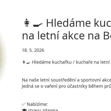
👩‍🍳 Hledáme ku
na letní akce na 
18. 5. 2026
👩‍🍳 Hledáme kuchařku / kuchaře na letní
Na naše letní soustředění a sportovní ak
Jedná se o vaření pro účastníky během pr
✅ Nabízíme:
🍽️ stravu zdarma