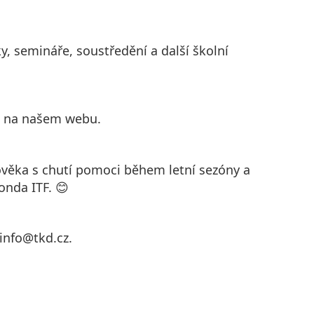
, semináře, soustředění a další školní
e na našem webu.
věka s chutí pomoci během letní sezóny a
onda ITF. 😊
 info@tkd.cz.