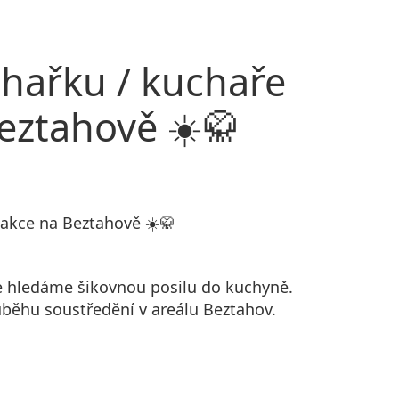
chařku / kuchaře
Beztahově ☀️🥋
 akce na Beztahově ☀️🥋
ce hledáme šikovnou posilu do kuchyně.
ůběhu soustředění v areálu Beztahov.