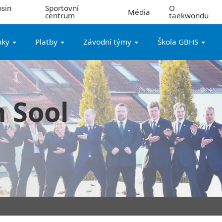
sin
Sportovní
O
Média
centrum
taekwondu
nky
Platby
Závodní týmy
Škola GBHS
 Sool
l