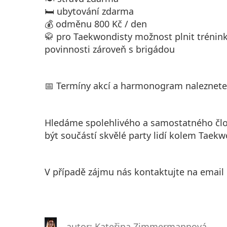
🛏️ ubytování zdarma
💰 odměnu 800 Kč / den
🥋 pro Taekwondisty možnost plnit tréninky
povinnosti zároveň s brigádou
📅 Termíny akcí a harmonogram naleznet
Hledáme spolehlivého a samostatného člo
být součástí skvělé party lidí kolem Taekw
V případě zájmu nás kontaktujte na email
autor: Kateřina Zimmermannová