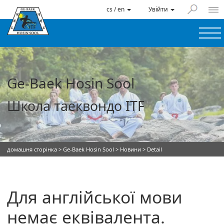
cs / en
Увійти
Ge-Baek Hosin Sool
Школа таеквондо ITF
домашня сторінка
>
Ge-Baek Hosin Sool
>
Новини
> Detail
Для англійської мови
немає еквівалента.