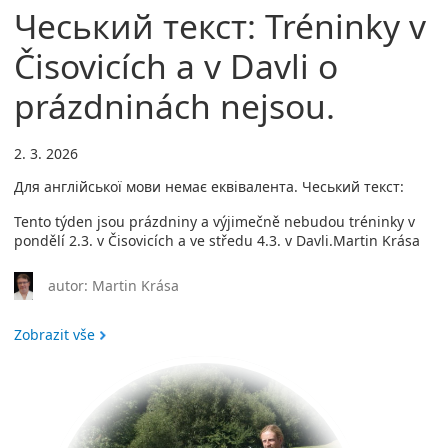
Чеський текст: Tréninky v
Čisovicích a v Davli o
prázdninách nejsou.
2. 3. 2026
Для англійської мови немає еквівалента. Чеський текст:
Tento týden jsou prázdniny a výjimečně nebudou tréninky v
pondělí 2.3. v Čisovicích a ve středu 4.3. v Davli.Martin Krása
autor: Martin Krása
Zobrazit vše