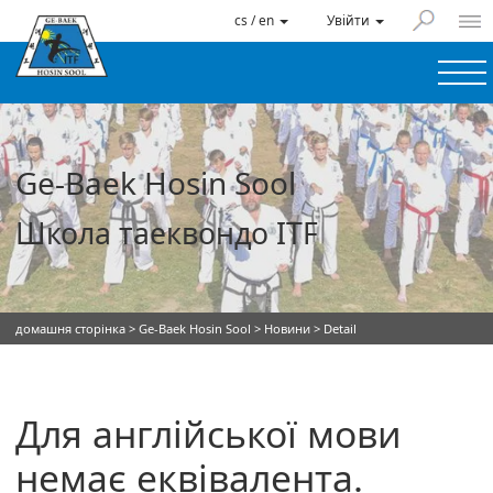
cs / en
Увійти
Ge-Baek Hosin Sool
Школа таеквондо ITF
домашня сторінка
>
Ge-Baek Hosin Sool
>
Новини
> Detail
Для англійської мови
немає еквівалента.