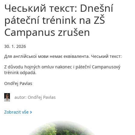
Чеський текст: Dnešní
páteční trénink na ZŠ
Campanus zrušen
30. 1. 2026
Для англійської мови немає еквівалента. Чеський текст:
Z důvodu hojných omluv nakonec i páteční Campanusový
trénink odpadá.
Ondřej Pavlas
autor: Ondřej Pavlas
Zobrazit vše