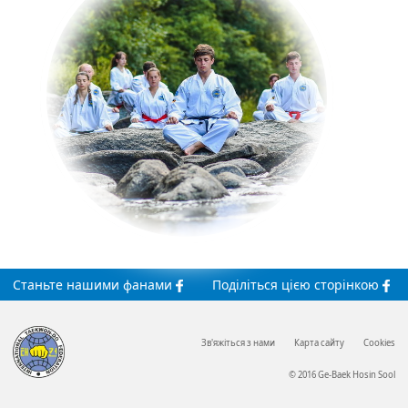
Станьте
нашими
фанами
Поділіться
цією сторінкою
Зв'яжіться з нами
Карта сайту
Cookies
© 2016 Ge-Baek Hosin Sool