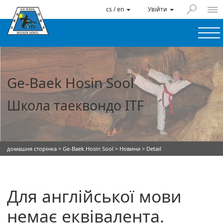
cs / en
Увійти
Ge-Baek Hosin Sool
Школа таеквондо ITF
домашня сторінка
>
Ge-Baek Hosin Sool
>
Новини
> Detail
Для англійської мови
немає еквівалента.