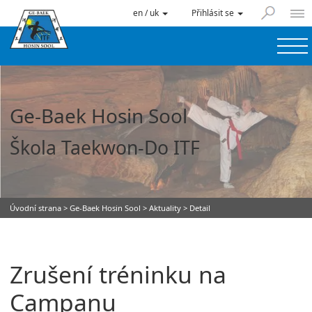
en / uk
Přihlásit se
Ge-Baek Hosin Sool
Škola Taekwon-Do ITF
Úvodní strana
>
Ge-Baek Hosin Sool
>
Aktuality
> Detail
Zrušení tréninku na
Campanu