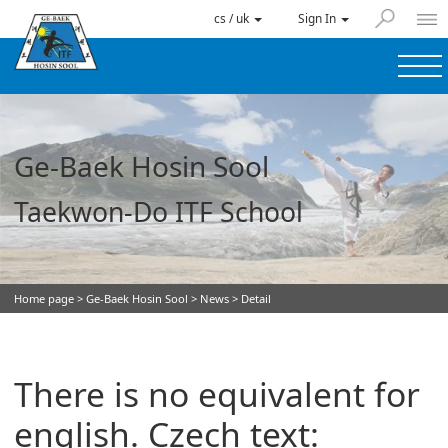
cs / uk
Sign In
Ge-Baek Hosin Sool
Taekwon-Do ITF School
Home page
>
Ge-Baek Hosin Sool
>
News
> Detail
There is no equivalent for
english. Czech text: