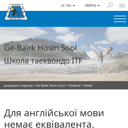
cs / en
Увійти
Ge-Baek Hosin Sool
Школа таеквондо ITF
домашня сторінка
>
Ge-Baek Hosin Sool
>
Новини
> Detail
Для англійської мови
немає еквівалента.