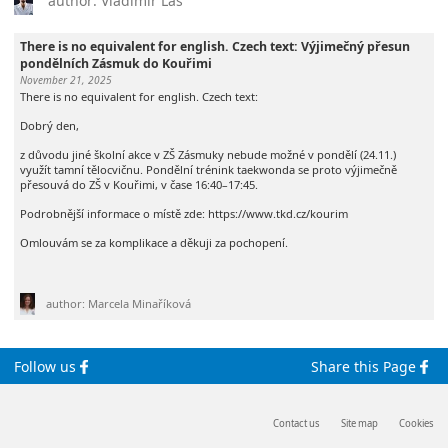
author: Vladimír Laš
There is no equivalent for english. Czech text: Výjimečný přesun
pondělních Zásmuk do Kouřimi
November 21, 2025
There is no equivalent for english. Czech text:
Dobrý den,
z důvodu jiné školní akce v ZŠ Zásmuky nebude možné v pondělí (24.11.)
využít tamní tělocvičnu. Pondělní trénink taekwonda se proto výjimečně
přesouvá do ZŠ v Kouřimi, v čase 16:40–17:45.
Podrobnější informace o místě zde: https://www.tkd.cz/kourim
Omlouvám se za komplikace a děkuji za pochopení.
author: Marcela Minaříková
Follow us
Share this Page
Contact us
Site map
Cookies