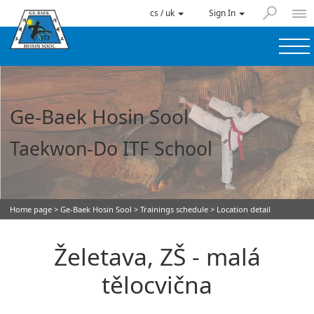
cs / uk
Sign In
Ge-Baek Hosin Sool
Taekwon-Do ITF School
Home page
>
Ge-Baek Hosin Sool
>
Trainings schedule
> Location detail
Želetava, ZŠ - malá
tělocvična