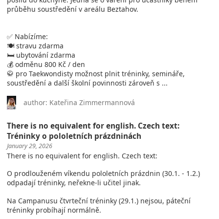
průběhu soustředění v areálu Beztahov.
✅ Nabízíme:
🍽️ stravu zdarma
🛏️ ubytování zdarma
💰 odměnu 800 Kč / den
🥋 pro Taekwondisty možnost plnit tréninky, semináře,
soustředění a další školní povinnosti zároveň s ...
author: Kateřina Zimmermannová
There is no equivalent for english. Czech text:
Tréninky o pololetních prázdninách
January 29, 2026
There is no equivalent for english. Czech text:
O prodlouženém víkendu pololetních prázdnin (30.1. - 1.2.)
odpadají tréninky, neřekne-li učitel jinak.
Na Campanusu čtvrteční tréninky (29.1.) nejsou, páteční
tréninky probíhají normálně.