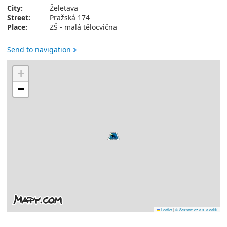
City:
Želetava
Street:
Pražská 174
Place:
ZŠ - malá tělocvična
Send to navigation
+
−
Leaflet
|
© Seznam.cz a.s. a další