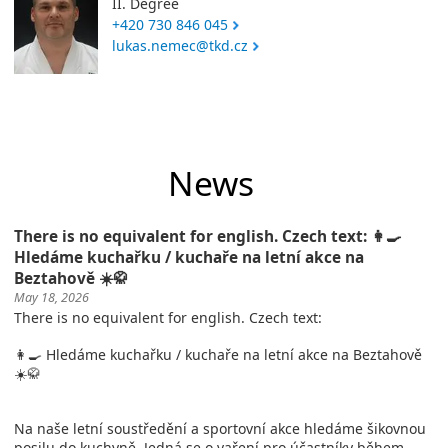
II. Degree
+420 730 846 045
lukas.nemec@tkd.cz
News
There is no equivalent for english. Czech text: 👩‍🍳
Hledáme kuchařku / kuchaře na letní akce na
Beztahově ☀️🥋
May 18, 2026
There is no equivalent for english. Czech text:
👩‍🍳 Hledáme kuchařku / kuchaře na letní akce na Beztahově
☀️🥋
Na naše letní soustředění a sportovní akce hledáme šikovnou
posilu do kuchyně. Jedná se o vaření pro účastníky během