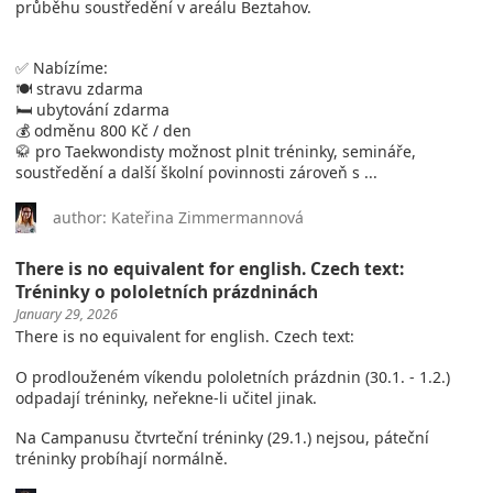
průběhu soustředění v areálu Beztahov.
✅ Nabízíme:
🍽️ stravu zdarma
🛏️ ubytování zdarma
💰 odměnu 800 Kč / den
🥋 pro Taekwondisty možnost plnit tréninky, semináře,
soustředění a další školní povinnosti zároveň s ...
author: Kateřina Zimmermannová
There is no equivalent for english. Czech text:
Tréninky o pololetních prázdninách
January 29, 2026
There is no equivalent for english. Czech text:
O prodlouženém víkendu pololetních prázdnin (30.1. - 1.2.)
odpadají tréninky, neřekne-li učitel jinak.
Na Campanusu čtvrteční tréninky (29.1.) nejsou, páteční
tréninky probíhají normálně.