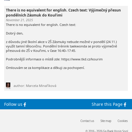
There is no equivalent for english. Czech text: Výjimečný přesun
pondělních Zásmuk do Kouřimi
November 21, 2025
There is no equivalent for english. Czech text:
Dobrý den,
z důvodu jiné školní akce v ZŠ Zásmuky nebude možné v pondělí (24.11.)
využít tamní tělocvičnu. Pondělní trénink taekwonda se proto výjimečně
přesouvá do ZŠ v Kouřimi, v čase 16:40–17:45.
Podrobnější informace o místě zde: https://www.tkd.cz/kourim
Omlouvám se za komplikace a děkuji za pochopení.
author: Marcela Minaříková
Follow us
Share this Page
Contact us
Site map
Cookies
© 2016 - 2026 Ge-Baek Hosin Sool