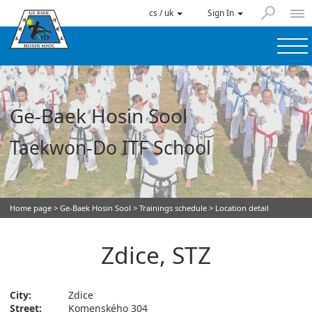
cs / uk
Sign In
Ge-Baek Hosin Sool
Taekwon-Do ITF School
Home page
>
Ge-Baek Hosin Sool
>
Trainings schedule
> Location detail
Zdice, STZ
City:
Zdice
Street:
Komenského 304