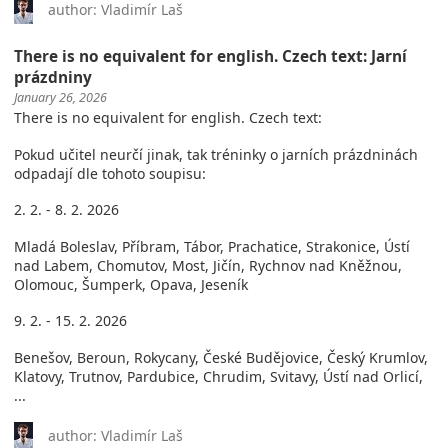
author: Vladimír Laš
There is no equivalent for english. Czech text: Jarní
prázdniny
January 26, 2026
There is no equivalent for english. Czech text:
Pokud učitel neurčí jinak, tak tréninky o jarních prázdninách
odpadají dle tohoto soupisu:
2. 2. - 8. 2. 2026
Mladá Boleslav, Příbram, Tábor, Prachatice, Strakonice, Ústí
nad Labem, Chomutov, Most, Jičín, Rychnov nad Kněžnou,
Olomouc, Šumperk, Opava, Jeseník
9. 2. - 15. 2. 2026
Benešov, Beroun, Rokycany, České Budějovice, Český Krumlov,
Klatovy, Trutnov, Pardubice, Chrudim, Svitavy, Ústí nad Orlicí,
...
author: Vladimír Laš