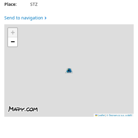
Place:
STZ
Send to navigation
+
−
Leaflet
|
© Seznam.cz a.s. a další