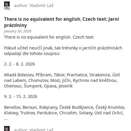
author: Vladimír Laš
There is no equivalent for english. Czech text: Jarní
prázdniny
January 26, 2026
There is no equivalent for english. Czech text:
Pokud učitel neurčí jinak, tak tréninky o jarních prázdninách
odpadají dle tohoto soupisu:
2. 2. - 8. 2. 2026
Mladá Boleslav, Příbram, Tábor, Prachatice, Strakonice, Ústí
nad Labem, Chomutov, Most, Jičín, Rychnov nad Kněžnou,
Olomouc, Šumperk, Opava, Jeseník
9. 2. - 15. 2. 2026
Benešov, Beroun, Rokycany, České Budějovice, Český Krumlov,
Klatovy, Trutnov, Pardubice, Chrudim, Svitavy, Ústí nad Orlicí,
...
author: Vladimír Laš