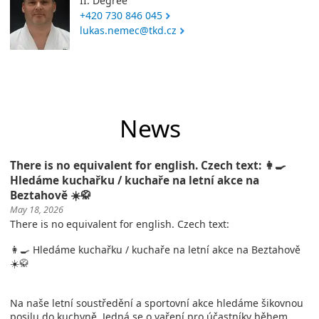
II. Degree
+420 730 846 045
lukas.nemec@tkd.cz
News
There is no equivalent for english. Czech text: 👩‍🍳
Hledáme kuchařku / kuchaře na letní akce na
Beztahově ☀️🥋
May 18, 2026
There is no equivalent for english. Czech text:
👩‍🍳 Hledáme kuchařku / kuchaře na letní akce na Beztahově
☀️🥋
Na naše letní soustředění a sportovní akce hledáme šikovnou
posilu do kuchyně. Jedná se o vaření pro účastníky během