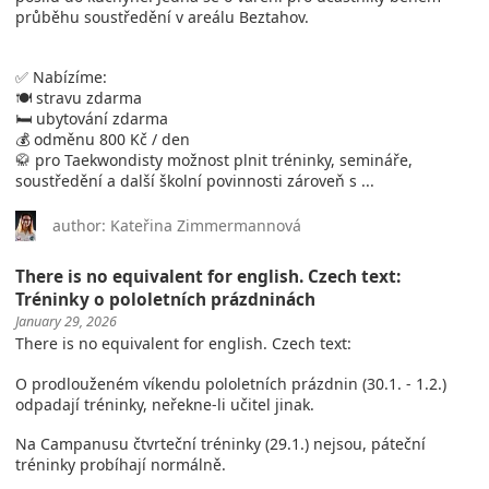
průběhu soustředění v areálu Beztahov.
✅ Nabízíme:
🍽️ stravu zdarma
🛏️ ubytování zdarma
💰 odměnu 800 Kč / den
🥋 pro Taekwondisty možnost plnit tréninky, semináře,
soustředění a další školní povinnosti zároveň s ...
author: Kateřina Zimmermannová
There is no equivalent for english. Czech text:
Tréninky o pololetních prázdninách
January 29, 2026
There is no equivalent for english. Czech text:
O prodlouženém víkendu pololetních prázdnin (30.1. - 1.2.)
odpadají tréninky, neřekne-li učitel jinak.
Na Campanusu čtvrteční tréninky (29.1.) nejsou, páteční
tréninky probíhají normálně.