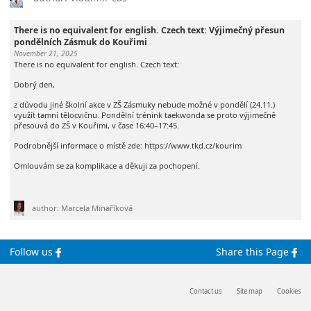
There is no equivalent for english. Czech text: Výjimečný přesun
pondělních Zásmuk do Kouřimi
November 21, 2025
There is no equivalent for english. Czech text:
Dobrý den,
z důvodu jiné školní akce v ZŠ Zásmuky nebude možné v pondělí (24.11.)
využít tamní tělocvičnu. Pondělní trénink taekwonda se proto výjimečně
přesouvá do ZŠ v Kouřimi, v čase 16:40–17:45.
Podrobnější informace o místě zde: https://www.tkd.cz/kourim
Omlouvám se za komplikace a děkuji za pochopení.
author: Marcela Minaříková
Follow us
Share this Page
Contact us
Site map
Cookies