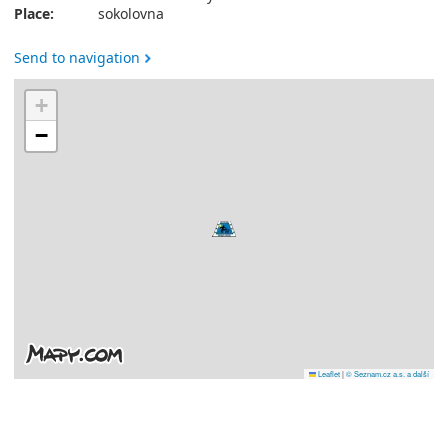
Place:
sokolovna
Send to navigation
+
−
Leaflet
|
© Seznam.cz a.s. a další