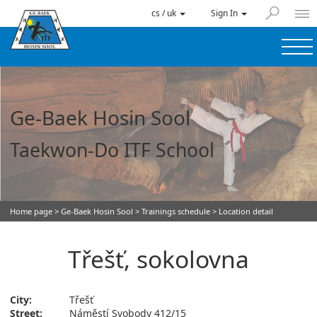
cs / uk
Sign In
Ge-Baek Hosin Sool
Taekwon-Do ITF School
Home page
>
Ge-Baek Hosin Sool
>
Trainings schedule
> Location detail
Třešť, sokolovna
City:
Třešť
Street:
Náměstí Svobody 412/15