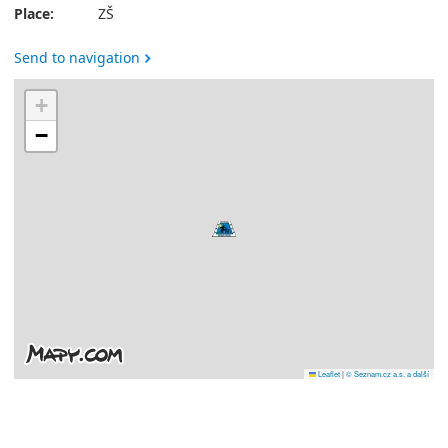
Place:
ZŠ
Send to navigation
+
−
Leaflet
|
© Seznam.cz a.s. a další