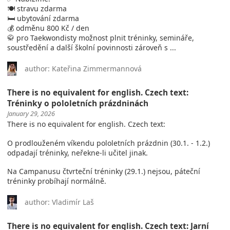
🍽️ stravu zdarma
🛏️ ubytování zdarma
💰 odměnu 800 Kč / den
🥋 pro Taekwondisty možnost plnit tréninky, semináře,
soustředění a další školní povinnosti zároveň s ...
author: Kateřina Zimmermannová
There is no equivalent for english. Czech text:
Tréninky o pololetních prázdninách
January 29, 2026
There is no equivalent for english. Czech text:
O prodlouženém víkendu pololetních prázdnin (30.1. - 1.2.)
odpadají tréninky, neřekne-li učitel jinak.
Na Campanusu čtvrteční tréninky (29.1.) nejsou, páteční
tréninky probíhají normálně.
author: Vladimír Laš
There is no equivalent for english. Czech text: Jarní