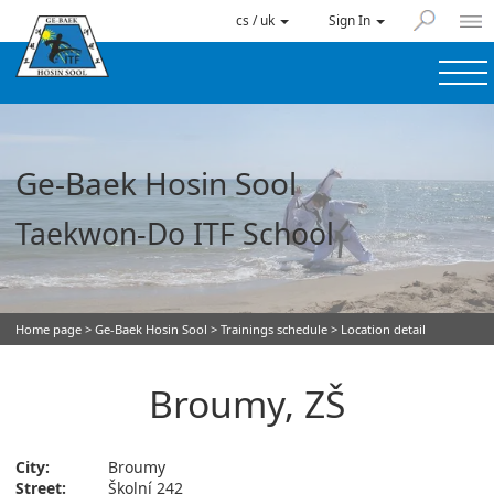
cs / uk
Sign In
Ge-Baek Hosin Sool
Taekwon-Do ITF School
Home page
>
Ge-Baek Hosin Sool
>
Trainings schedule
> Location detail
Broumy, ZŠ
City:
Broumy
Street:
Školní 242