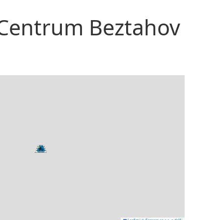
– Centrum Beztahov
Leaflet
|
© Seznam.cz a.s. a další