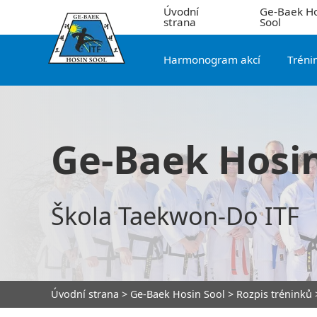
Úvodní
Ge-Baek Ho
strana
Sool
Harmonogram akcí
Tréni
Ge-Baek Hosin
Škola Taekwon-Do ITF
Úvodní strana
>
Ge-Baek Hosin Sool
>
Rozpis tréninků
>