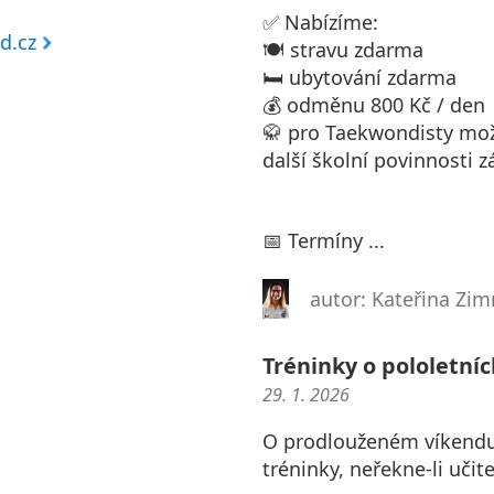
✅ Nabízíme:
d.cz
🍽️ stravu zdarma
🛏️ ubytování zdarma
💰 odměnu 800 Kč / den
🥋 pro Taekwondisty možn
další školní povinnosti 
📅 Termíny ...
autor: Kateřina Z
Tréninky o pololetní
29. 1. 2026
O prodlouženém víkendu p
tréninky, neřekne-li učite