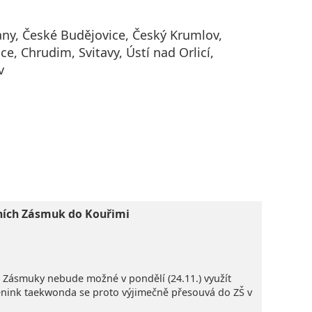
ny, České Budějovice, Český Krumlov,
ce, Chrudim, Svitavy, Ústí nad Orlicí,
v
ních Zásmuk do Kouřimi
Š Zásmuky nebude možné v pondělí (24.11.) využít
rénink taekwonda se proto výjimečně přesouvá do ZŠ v