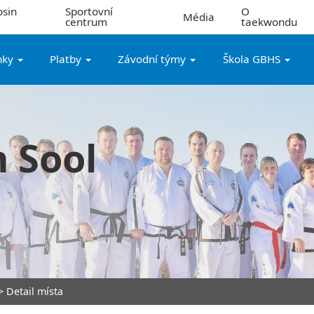
sin
Sportovní
O
Média
centrum
taekwondu
nky
Platby
Závodní týmy
Škola GBHS
 Sool
 Detail místa