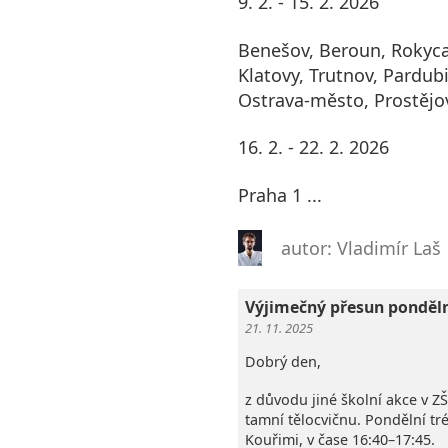
9. 2. - 15. 2. 2026
Benešov, Beroun, Rokyca
Klatovy, Trutnov, Pardubi
Ostrava-město, Prostějo
16. 2. - 22. 2. 2026
Praha 1 ...
autor: Vladimír Laš
Výjimečný přesun ponděl
21. 11. 2025
Dobrý den,
z důvodu jiné školní akce v Z
tamní tělocvičnu. Pondělní t
Kouřimi, v čase 16:40–17:45.