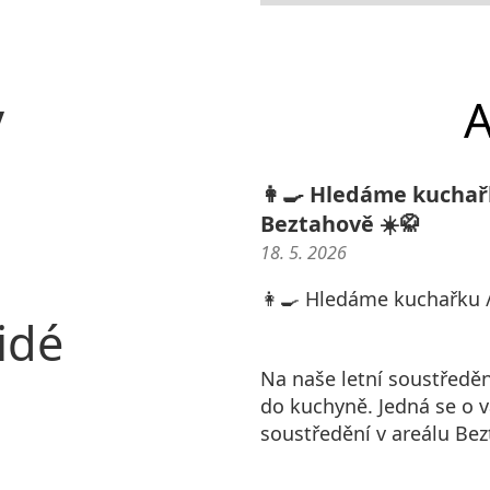
y
A
👩‍🍳 Hledáme kuchař
Beztahově ☀️🥋
18. 5. 2026
👩‍🍳 Hledáme kuchařku /
idé
Na naše letní soustředě
do kuchyně. Jedná se o 
soustředění v areálu Bez