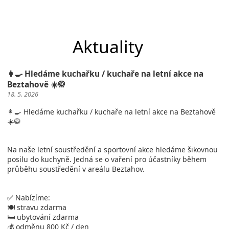
Aktuality
👩‍🍳 Hledáme kuchařku / kuchaře na letní akce na
Beztahově ☀️🥋
18. 5. 2026
👩‍🍳 Hledáme kuchařku / kuchaře na letní akce na Beztahově
☀️🥋
Na naše letní soustředění a sportovní akce hledáme šikovnou
posilu do kuchyně. Jedná se o vaření pro účastníky během
průběhu soustředění v areálu Beztahov.
✅ Nabízíme:
🍽️ stravu zdarma
🛏️ ubytování zdarma
💰 odměnu 800 Kč / den