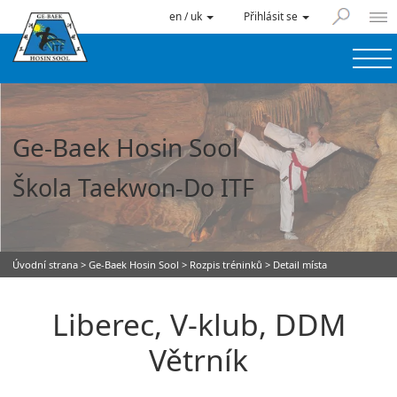
en / uk
Přihlásit se
Ge-Baek Hosin Sool
Škola Taekwon-Do ITF
Úvodní strana
>
Ge-Baek Hosin Sool
>
Rozpis tréninků
> Detail místa
Liberec, V-klub, DDM
Větrník