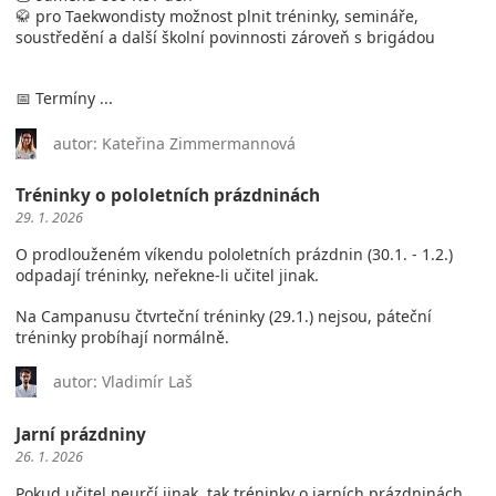
🥋 pro Taekwondisty možnost plnit tréninky, semináře,
soustředění a další školní povinnosti zároveň s brigádou
📅 Termíny ...
autor: Kateřina Zimmermannová
Tréninky o pololetních prázdninách
29. 1. 2026
O prodlouženém víkendu pololetních prázdnin (30.1. - 1.2.)
odpadají tréninky, neřekne-li učitel jinak.
Na Campanusu čtvrteční tréninky (29.1.) nejsou, páteční
tréninky probíhají normálně.
autor: Vladimír Laš
Jarní prázdniny
26. 1. 2026
Pokud učitel neurčí jinak, tak tréninky o jarních prázdninách