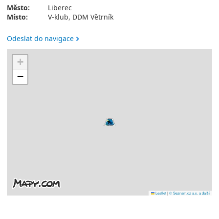
Město:
Liberec
Místo:
V-klub, DDM Větrník
Odeslat do navigace
+
−
Leaflet
|
© Seznam.cz a.s. a další