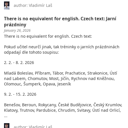
author: Vladimír Laš
There is no equivalent for english. Czech text: Jarní
prázdniny
January 26, 2026
There is no equivalent for english. Czech text:
Pokud učitel neurčí jinak, tak tréninky o jarních prázdninách
odpadají dle tohoto soupisu:
2. 2. - 8. 2. 2026
Mladá Boleslav, Příbram, Tábor, Prachatice, Strakonice, Ústí
nad Labem, Chomutov, Most, Jičín, Rychnov nad Kněžnou,
Olomouc, Šumperk, Opava, Jeseník
9. 2. - 15. 2. 2026
Benešov, Beroun, Rokycany, České Budějovice, Český Krumlov,
Klatovy, Trutnov, Pardubice, Chrudim, Svitavy, Ústí nad Orlicí,
...
author: Vladimír Laš