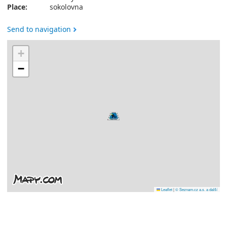
Place:
sokolovna
Send to navigation
+
−
Leaflet
|
© Seznam.cz a.s. a další