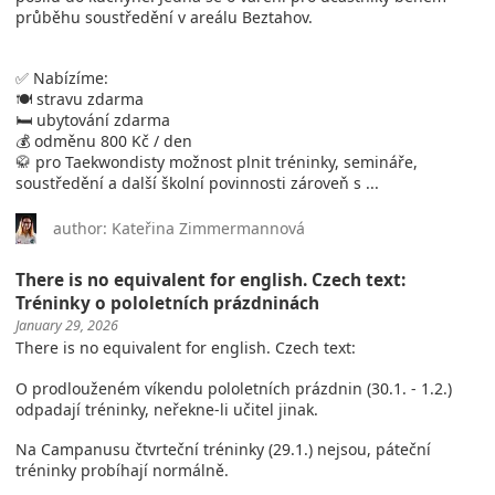
průběhu soustředění v areálu Beztahov.
✅ Nabízíme:
🍽️ stravu zdarma
🛏️ ubytování zdarma
💰 odměnu 800 Kč / den
🥋 pro Taekwondisty možnost plnit tréninky, semináře,
soustředění a další školní povinnosti zároveň s ...
author: Kateřina Zimmermannová
There is no equivalent for english. Czech text:
Tréninky o pololetních prázdninách
January 29, 2026
There is no equivalent for english. Czech text:
O prodlouženém víkendu pololetních prázdnin (30.1. - 1.2.)
odpadají tréninky, neřekne-li učitel jinak.
Na Campanusu čtvrteční tréninky (29.1.) nejsou, páteční
tréninky probíhají normálně.