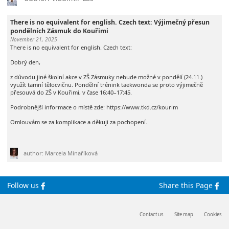
There is no equivalent for english. Czech text: Výjimečný přesun
pondělních Zásmuk do Kouřimi
November 21, 2025
There is no equivalent for english. Czech text:
Dobrý den,
z důvodu jiné školní akce v ZŠ Zásmuky nebude možné v pondělí (24.11.)
využít tamní tělocvičnu. Pondělní trénink taekwonda se proto výjimečně
přesouvá do ZŠ v Kouřimi, v čase 16:40–17:45.
Podrobnější informace o místě zde: https://www.tkd.cz/kourim
Omlouvám se za komplikace a děkuji za pochopení.
author: Marcela Minaříková
Follow us
Share this Page
Contact us
Site map
Cookies