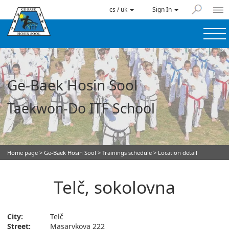
cs / uk
Sign In
Ge-Baek Hosin Sool
Taekwon-Do ITF School
Home page
>
Ge-Baek Hosin Sool
>
Trainings schedule
> Location detail
Telč, sokolovna
City:
Telč
Street:
Masarykova 222