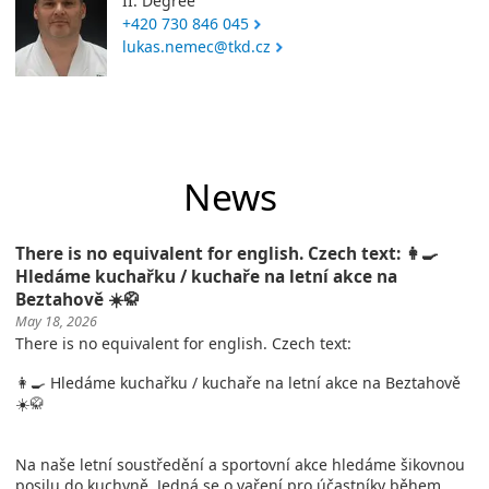
II. Degree
+420 730 846 045
lukas.nemec@tkd.cz
News
There is no equivalent for english. Czech text: 👩‍🍳
Hledáme kuchařku / kuchaře na letní akce na
Beztahově ☀️🥋
May 18, 2026
There is no equivalent for english. Czech text:
👩‍🍳 Hledáme kuchařku / kuchaře na letní akce na Beztahově
☀️🥋
Na naše letní soustředění a sportovní akce hledáme šikovnou
posilu do kuchyně. Jedná se o vaření pro účastníky během