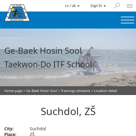
cs / uk
Sign In
Ge-Baek Hosin Sool
Taekwon-Do ITF School
Home page
>
Ge-Baek Hosin Sool
>
Trainings schedule
> Location detail
Suchdol, ZŠ
City:
Suchdol
Place:
ZŠ