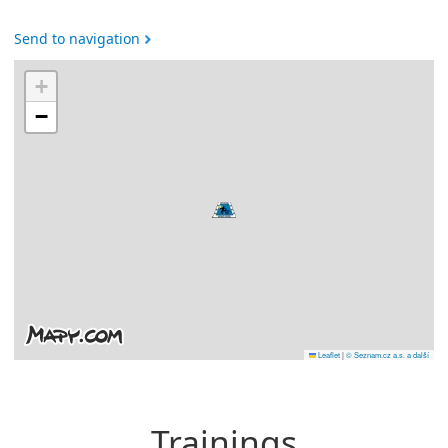
Send to navigation
+
−
Leaflet
|
© Seznam.cz a.s. a další
Trainings