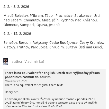
2. 2. - 8. 2. 2026
Mladá Boleslav, Příbram, Tábor, Prachatice, Strakonice, Ústí
nad Labem, Chomutov, Most, Jičín, Rychnov nad Kněžnou,
Olomouc, Šumperk, Opava, Jeseník
9. 2. - 15. 2. 2026
Benešov, Beroun, Rokycany, České Budějovice, Český Krumlov,
Klatovy, Trutnov, Pardubice, Chrudim, Svitavy, Ústí nad Orlicí,
...
author: Vladimír Laš
There is no equivalent for english. Czech text: Výjimečný přesun
pondělních Zásmuk do Kouřimi
November 21, 2025
There is no equivalent for english. Czech text:
Dobrý den,
z důvodu jiné školní akce v ZŠ Zásmuky nebude možné v pondělí (24.11.)
využít tamní tělocvičnu. Pondělní trénink taekwonda se proto výjimečně
přesouvá do ZŠ v Kouřimi, v čase 16:40–17:45.