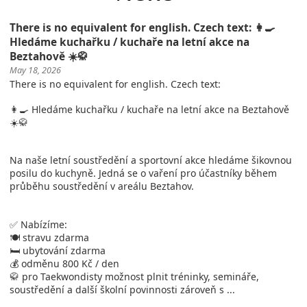
There is no equivalent for english. Czech text: 👩‍🍳
Hledáme kuchařku / kuchaře na letní akce na
Beztahově ☀️🥋
May 18, 2026
There is no equivalent for english. Czech text:
👩‍🍳 Hledáme kuchařku / kuchaře na letní akce na Beztahově
☀️🥋
Na naše letní soustředění a sportovní akce hledáme šikovnou
posilu do kuchyně. Jedná se o vaření pro účastníky během
průběhu soustředění v areálu Beztahov.
✅ Nabízíme:
🍽️ stravu zdarma
🛏️ ubytování zdarma
💰 odměnu 800 Kč / den
🥋 pro Taekwondisty možnost plnit tréninky, semináře,
soustředění a další školní povinnosti zároveň s ...