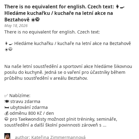
There is no equivalent for english. Czech text: 👩‍🍳
Hledáme kuchařku / kuchaře na letní akce na
Beztahově ☀️🥋
May 18, 2026
There is no equivalent for english. Czech text:
👩‍🍳 Hledáme kuchařku / kuchaře na letní akce na Beztahově
☀️🥋
Na naše letní soustředění a sportovní akce hledáme šikovnou
posilu do kuchyně. Jedná se o vaření pro účastníky během
průběhu soustředění v areálu Beztahov.
✅ Nabízíme:
🍽️ stravu zdarma
🛏️ ubytování zdarma
💰 odměnu 800 Kč / den
🥋 pro Taekwondisty možnost plnit tréninky, semináře,
soustředění a další školní povinnosti zároveň s ...
author: Kateřina Zimmermannová