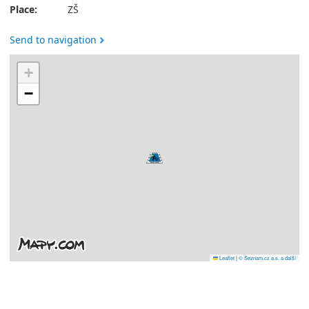
Place:
ZŠ
Send to navigation
+
−
Leaflet
|
© Seznam.cz a.s. a další