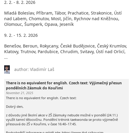
2. 2. - 8. 2. 2026
Mladá Boleslav, Příbram, Tábor, Prachatice, Strakonice, Ústí
nad Labem, Chomutov, Most, Jičín, Rychnov nad Kněžnou,
Olomouc, Šumperk, Opava, Jeseník
9. 2. - 15. 2. 2026
Benešov, Beroun, Rokycany, České Budějovice, Český Krumlov,
Klatovy, Trutnov, Pardubice, Chrudim, Svitavy, Ústí nad Orlicí,
...
author: Vladimír Laš
There is no equivalent for english. Czech text: Výjimečný přesun
pondělních Zásmuk do Kouřimi
November 21, 2025
There is no equivalent for english. Czech text:
Dobrý den,
z důvodu jiné školní akce v ZŠ Zásmuky nebude možné v pondělí (24.11.)
využít tamní tělocvičnu. Pondělní trénink taekwonda se proto výjimečně
přesouvá do ZŠ v Kouřimi, v čase 16:40–17:45.
Podrobnější informace o místě zde: https://www.tkd.cz/kourim