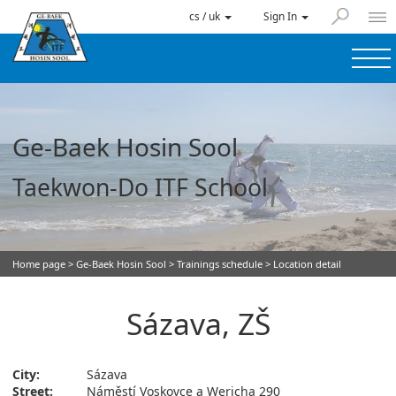
cs / uk
Sign In
Ge-Baek Hosin Sool
Taekwon-Do ITF School
Home page
>
Ge-Baek Hosin Sool
>
Trainings schedule
> Location detail
Sázava, ZŠ
City:
Sázava
Street:
Náměstí Voskovce a Wericha 290