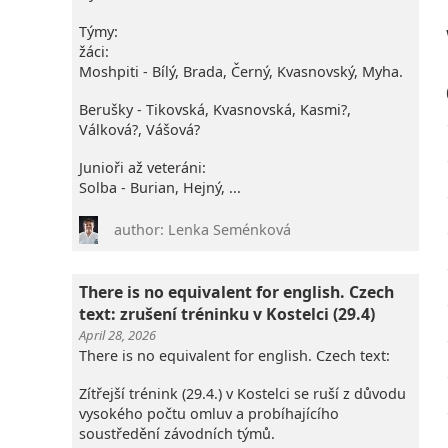
Týmy:
žáci:
Moshpiti - Bílý, Brada, Černý, Kvasnovský, Myha.
Berušky - Tikovská, Kvasnovská, Kasmi?,
Válková?, Vášová?
Junioři až veteráni:
Solba - Burian, Hejný, ...
author: Lenka Seménková
There is no equivalent for english. Czech
text: zrušení tréninku v Kostelci (29.4)
April 28, 2026
There is no equivalent for english. Czech text:
Zítřejší trénink (29.4.) v Kostelci se ruší z důvodu
vysokého počtu omluv a probíhajícího
soustředění závodních týmů.