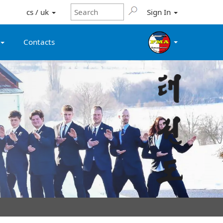
cs / uk
Sign In
Contacts