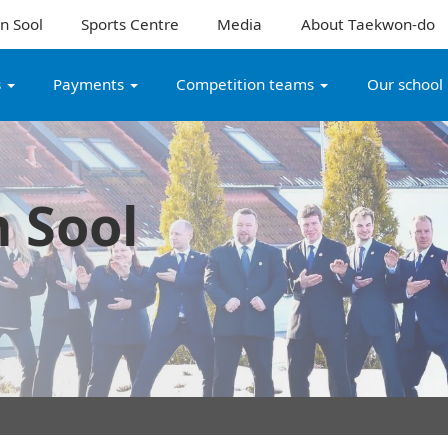
n Sool
Sports Centre
Media
About Taekwon-do
s
Payments
Competition teams
Our school
 Sool