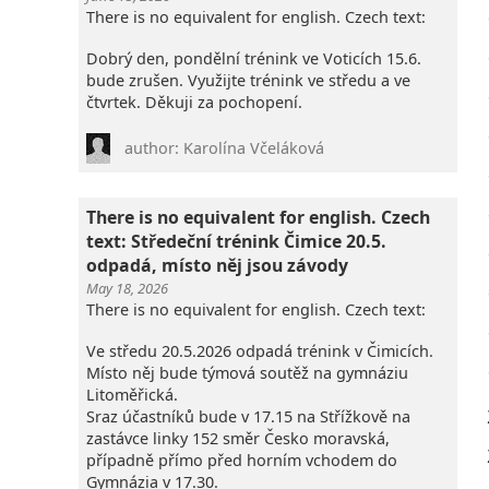
There is no equivalent for english. Czech text:
Dobrý den, pondělní trénink ve Voticích 15.6.
bude zrušen. Využijte trénink ve středu a ve
čtvrtek. Děkuji za pochopení.
author: Karolína Včeláková
There is no equivalent for english. Czech
text: Středeční trénink Čimice 20.5.
odpadá, místo něj jsou závody
May 18, 2026
There is no equivalent for english. Czech text:
Ve středu 20.5.2026 odpadá trénink v Čimicích.
Místo něj bude týmová soutěž na gymnáziu
Litoměřická.
Sraz účastníků bude v 17.15 na Střížkově na
zastávce linky 152 směr Česko moravská,
případně přímo před horním vchodem do
Gymnázia v 17.30.