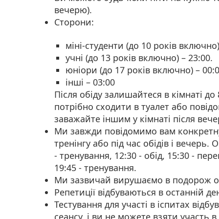
вечерю).
Сторони:
міні-студенти (до 10 років включно)
учні (до 13 років включно) – 23:00.
юніори (до 17 років включно) – 00:
інші – 03:00
Після обіду залишайтеся в кімнаті до 
потрібно сходити в туалет або повід
заважайте іншим у кімнаті після вечер
Ми завжди повідомимо вам конкретну
тренінгу або під час обідів і вечерь. 
- тренування, 12:30 - обід, 15:30 - пере
19:45 - тренування.
Ми зазвичай вирушаємо в подорож о
Репетиції відбуваються в останній ден
Тестування для участі в іспитах відб
сеансу, і ви не можете взяти участь в