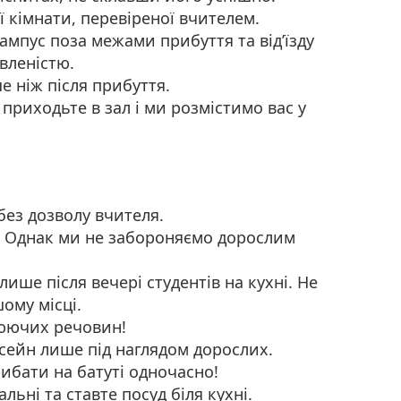
 кімнати, перевіреної вчителем.
ампус поза межами прибуття та від’їзду
вленістю.
е ніж після прибуття.
приходьте в зал і ми розмістимо вас у
без дозволу вчителя.
и. Однак ми не забороняємо дорослим
ише після вечері студентів на кухні. Не
ому місці.
нюючих речовин!
асейн лише під наглядом дорослих.
рибати на батуті одночасно!
льні та ставте посуд біля кухні.