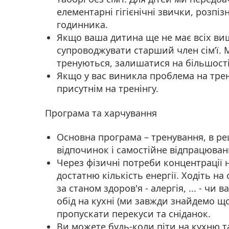
елементарні гігієнічні звички, розпіз
годинника.
Якщо ваша дитина ще не має всіх вищ
супроводжувати старший член сім’ї. 
тренуються, залишатися на більшості
Якщо у вас виникла проблема на трені
присутнім на тренінгу.
Програма та харчування
Основна програма – тренування, в ре
відпочинок і самостійне відпрацюван
Через фізичні потреби концентрації
достатню кількість енергії. Ходіть на
за станом здоров'я - алергія, ... - чи
обід на кухні (ми завжди знайдемо щ
пропускати перекуси та сніданок.
Ви можете будь-коли піти на кухню т