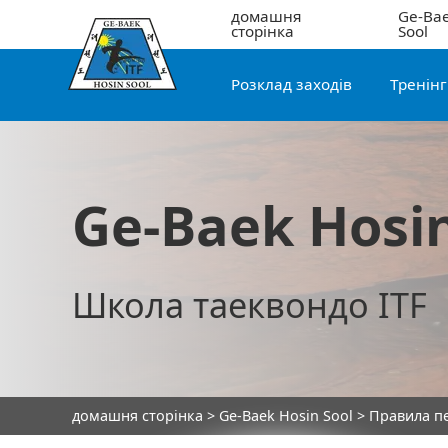
домашня
Ge-Bae
сторінка
Sool
Розклад заходів
Тренін
Ge-Baek Hosin
Школа таеквондо ITF
домашня сторінка
>
Ge-Baek Hosin Sool
> Правила п