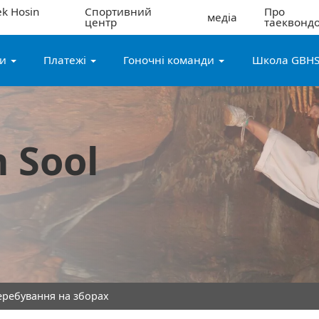
k Hosin
Спортивний
Про
медіа
центр
таеквонд
ги
Платежі
Гоночні команди
Школа GBH
 Sool
еребування на зборах