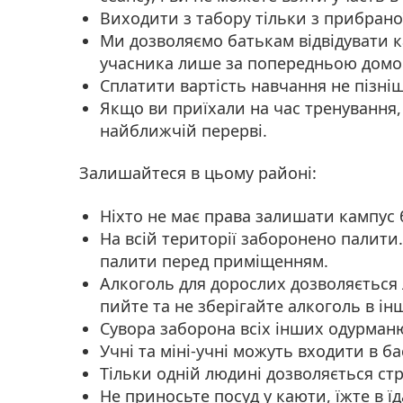
Виходити з табору тільки з прибраної
Ми дозволяємо батькам відвідувати к
учасника лише за попередньою домо
Сплатити вартість навчання не пізніш
Якщо ви приїхали на час тренування, 
найближчій перерві.
Залишайтеся в цьому районі:
Ніхто не має права залишати кампус 
На всій території заборонено палит
палити перед приміщенням.
Алкоголь для дорослих дозволяється л
пийте та не зберігайте алкоголь в інш
Сувора заборона всіх інших одурма
Учні та міні-учні можуть входити в б
Тільки одній людині дозволяється ст
Не приносьте посуд у каюти, їжте в їда