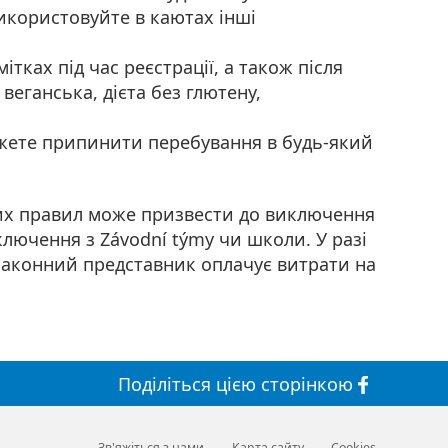
використовуйте в каютах інші
ітках під час реєстрації, а також після
веганська, дієта без глютену,
ожете припинити перебування в будь-який
их правил може призвести до виключення
ключення з Závodní týmy чи школи. У разі
аконний представник оплачує витрати на
Поділіться
цією сторінкою
Зв'яжіться з нами
Карта сайту
Cookies