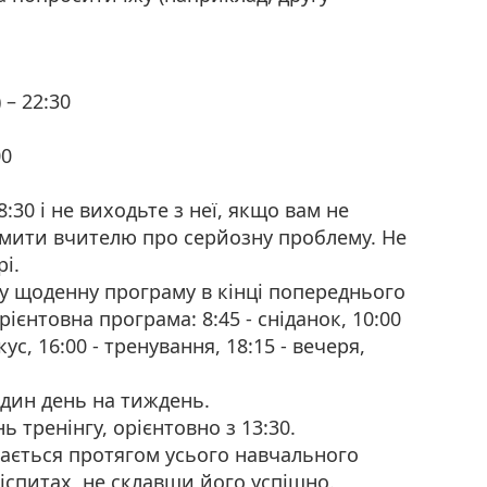
 – 22:30
00
8:30 і не виходьте з неї, якщо вам не
омити вчителю про серйозну проблему. Не
і.
 щоденну програму в кінці попереднього
Орієнтовна програма: 8:45 - сніданок, 10:00
кус, 16:00 - тренування, 18:15 - вечеря,
дин день на тиждень.
ь тренінгу, орієнтовно з 13:30.
увається протягом усього навчального
 іспитах, не склавши його успішно.