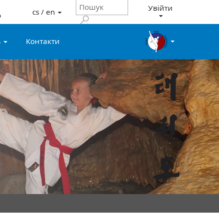
Увійти
cs / en
о
S
Контакти