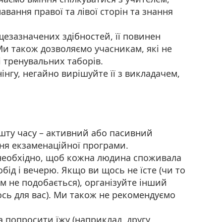
навання правої та лівої сторін та знання
езазначених здібностей, її повинен
Ми також дозволяємо учасникам, які не
 тренувальних таборів.
нгу, негайно вирішуйте її з викладачем,
шту часу – активний або пасивний
ня екзаменаційної програми.
 необхідно, щоб кожна людина споживала
 обід і вечерю. Якщо ви щось не їсте (чи то
 вам не подобається), організуйте інший
ось для вас). Ми також не рекомендуємо
а попросити їжу (наприклад, другу